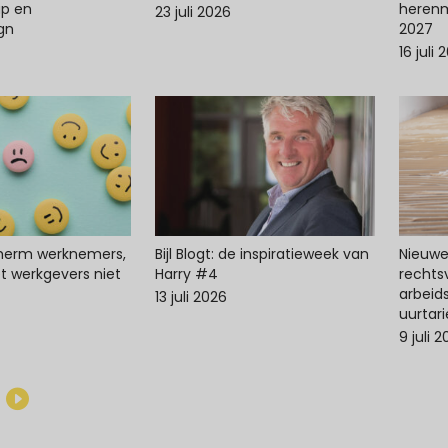
p en
herenm
23 juli 2026
ign
2027
16 juli 
cherm werknemers,
Bijl Blogt: de inspiratieweek van
Nieuwe 
t werkgevers niet
Harry #4
recht
arbeid
13 juli 2026
uurtari
9 juli 