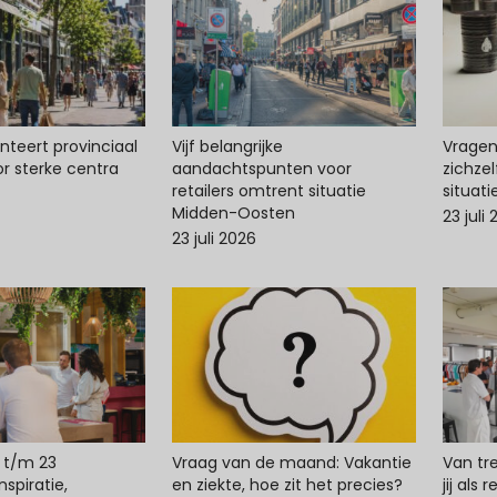
enteert provinciaal
Vijf belangrijke
Vragen 
r sterke centra
aandachtspunten voor
zichze
retailers omtrent situatie
situat
Midden-Oosten
23 juli
23 juli 2026
 t/m 23
Vraag van de maand: Vakantie
Van tr
spiratie,
en ziekte, hoe zit het precies?
jij als