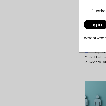
Ev
Onthou
Wachtwoor
22 septe
Ontwikkelpr
jouw data-an