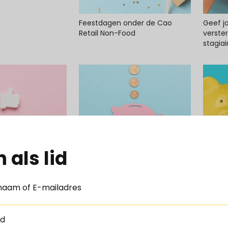
Feestdagen onder de Cao
Geef j
Retail Non-Food
verste
stagiai
dossieropbouw bij
De nieuwe pensioenregeling
Rust e
n als lid
ren
per 1 januari 2028
werkkap
retailer
naam of E-mailadres
d