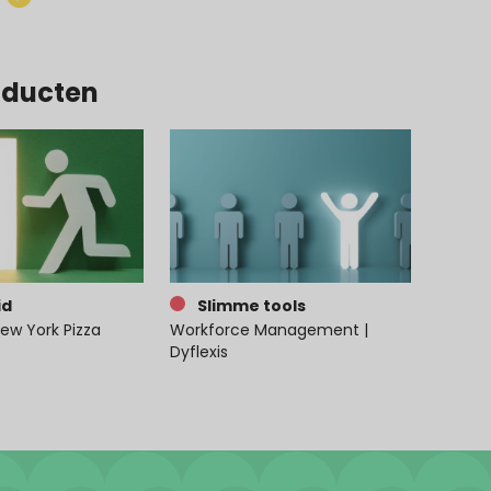
oducten
id
Slimme tools
ew York Pizza
Workforce Management |
Dyflexis