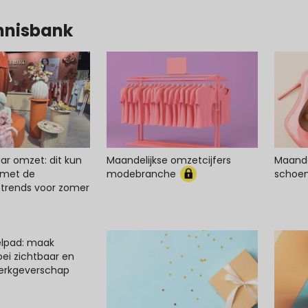
nnisbank
ar omzet: dit kun
Maandelijkse omzetcijfers
Maande
er met de
modebranche
schoe
rends voor zomer
elpad: maak
oei zichtbaar en
werkgeverschap