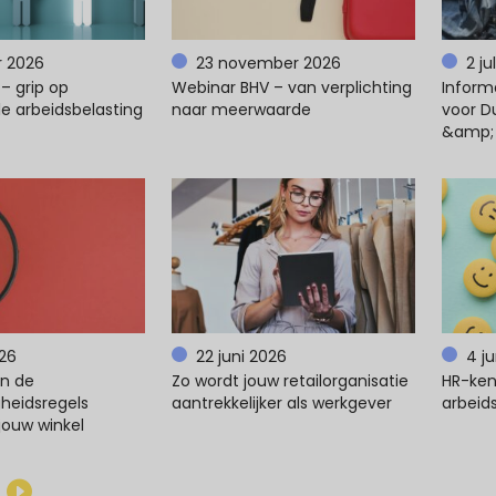
r 2026
23 november 2026
2 ju
– grip op
Webinar BHV – van verplichting
Inform
e arbeidsbelasting
naar meerwaarde
voor D
&amp;
026
22 juni 2026
4 j
en de
Zo wordt jouw retailorganisatie
HR-ken
gheidsregels
aantrekkelijker als werkgever
arbeids
jouw winkel