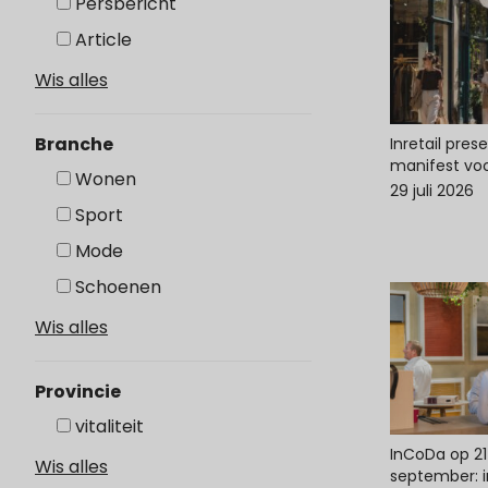
Persbericht
Article
Wis alles
Branche
Inretail pres
manifest voo
Wonen
29 juli 2026
Sport
Mode
Schoenen
Wis alles
Provincie
vitaliteit
InCoDa op 21
Wis alles
september: in