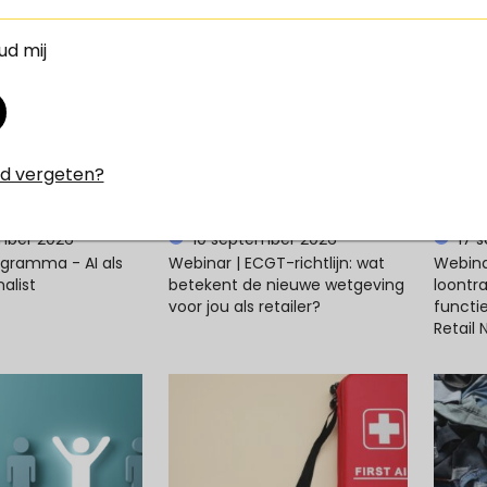
enementen
d mij
d vergeten?
mber 2026
10 september 2026
17 
ogramma - AI als
Webinar | ECGT-richtlijn: wat
Webina
alist
betekent de nieuwe wetgeving
loontra
voor jou als retailer?
functi
Retail