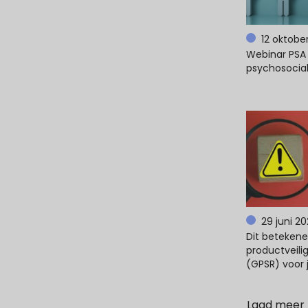
12 oktobe
Webinar PSA 
psychosocial
29 juni 2
Dit beteken
productveili
(GPSR) voor 
Laad meer