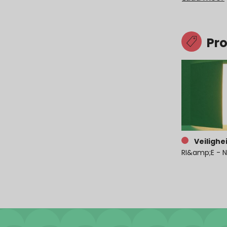
Pr
Veilighe
RI&amp;E - N