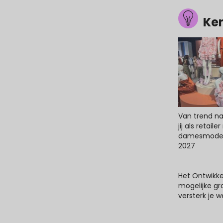
Ke
Van trend na
jij als retail
damesmodet
2027
Het Ontwikk
mogelijke gr
versterk je 