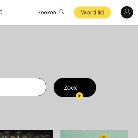
t
Word lid
Zoeken
Log in
n
inkel
s
Zoek
ekert
demy