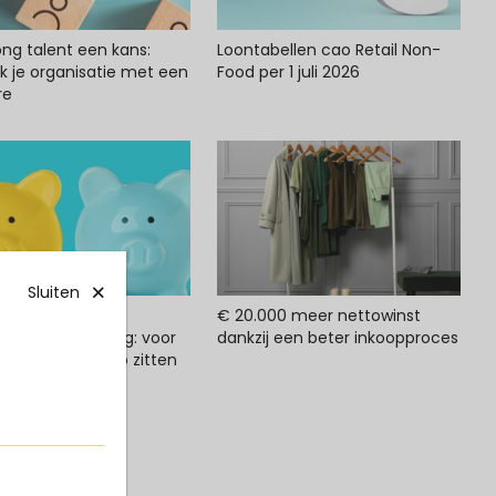
ong talent een kans:
Loontabellen cao Retail Non-
rk je organisatie met een
Food per 1 juli 2026
re
Sluiten
n ruimte met
€ 20.000 meer nettowinst
itaalfinanciering: voor
dankzij een beter inkoopproces
s die tijdelijk krap zitten