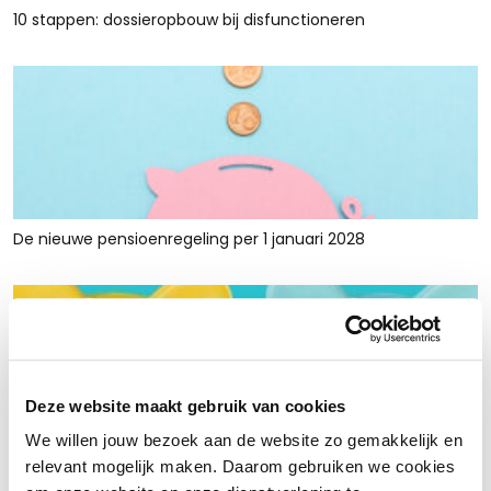
10 stappen: dossieropbouw bij disfunctioneren
De nieuwe pensioenregeling per 1 januari 2028
Deze website maakt gebruik van cookies
We willen jouw bezoek aan de website zo gemakkelijk en
Rust en ruimte met werkkapitaalfinanciering: voor retailers
relevant mogelijk maken. Daarom gebruiken we cookies
die tijdelijk krap zitten