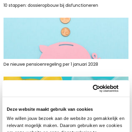
10 stappen: dossieropbouw bij disfunctioneren
De nieuwe pensioenregeling per 1 januari 2028
Deze website maakt gebruik van cookies
We willen jouw bezoek aan de website zo gemakkelijk en
Rust en ruimte met werkkapitaalfinanciering: voor retailers
relevant mogelijk maken. Daarom gebruiken we cookies
die tijdelijk krap zitten