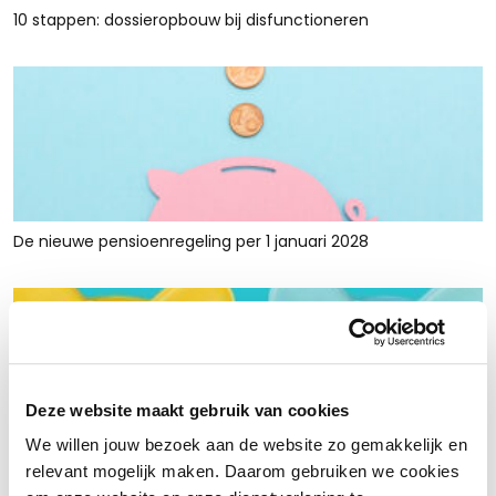
10 stappen: dossieropbouw bij disfunctioneren
De nieuwe pensioenregeling per 1 januari 2028
Deze website maakt gebruik van cookies
We willen jouw bezoek aan de website zo gemakkelijk en
Rust en ruimte met werkkapitaalfinanciering: voor retailers
relevant mogelijk maken. Daarom gebruiken we cookies
die tijdelijk krap zitten