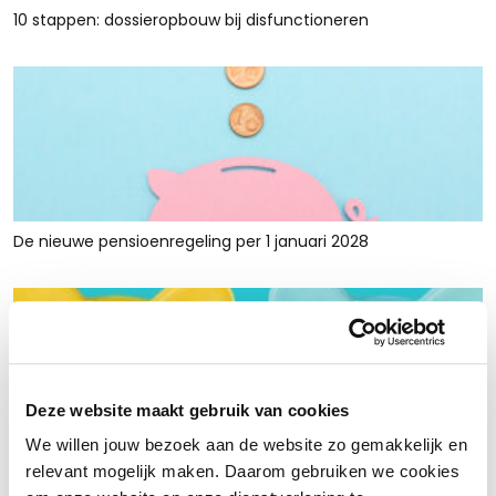
10 stappen: dossieropbouw bij disfunctioneren
De nieuwe pensioenregeling per 1 januari 2028
Deze website maakt gebruik van cookies
We willen jouw bezoek aan de website zo gemakkelijk en
Rust en ruimte met werkkapitaalfinanciering: voor retailers
relevant mogelijk maken. Daarom gebruiken we cookies
die tijdelijk krap zitten