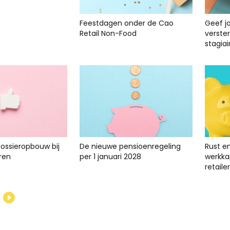
Feestdagen onder de Cao
Geef j
Retail Non-Food
verste
stagiai
dossieropbouw bij
De nieuwe pensioenregeling
Rust e
ren
per 1 januari 2028
werkkap
retailer