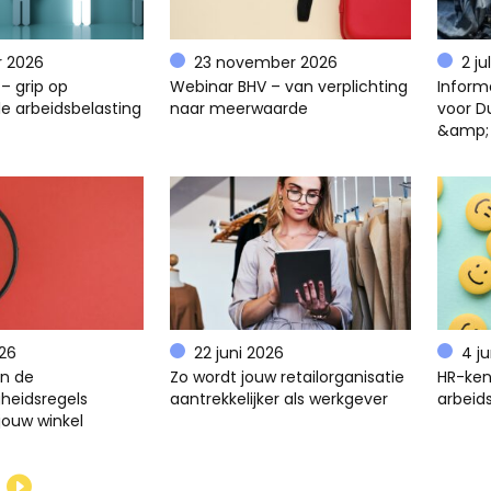
r 2026
23 november 2026
2 ju
– grip op
Webinar BHV – van verplichting
Inform
e arbeidsbelasting
naar meerwaarde
voor D
&amp;
026
22 juni 2026
4 j
en de
Zo wordt jouw retailorganisatie
HR-ken
gheidsregels
aantrekkelijker als werkgever
arbeids
jouw winkel