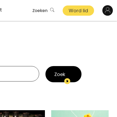
t
Word lid
Zoeken
Log in
n
inkel
s
Zoek
ekert
demy