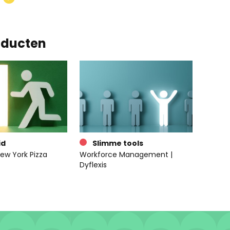
oducten
id
Slimme tools
ew York Pizza
Workforce Management |
Dyflexis