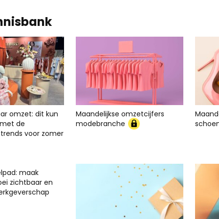
nnisbank
ar omzet: dit kun
Maandelijkse omzetcijfers
Maande
er met de
modebranche
schoe
rends voor zomer
elpad: maak
oei zichtbaar en
werkgeverschap