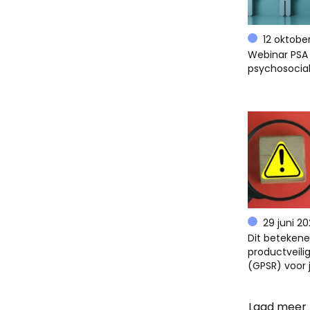
12 oktobe
Webinar PSA 
psychosocial
29 juni 2
Dit beteken
productveili
(GPSR) voor 
Laad meer