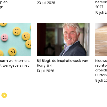
p en
herenm
23 juli 2026
ign
2027
16 juli 
cherm werknemers,
Bijl Blogt: de inspiratieweek van
Nieuwe 
t werkgevers niet
Harry #4
recht
arbeid
13 juli 2026
uurtari
9 juli 