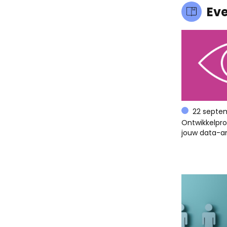
Ev
22 septe
Ontwikkelpr
jouw data-an