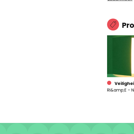
Pr
Veilighe
RI&amp;E - N