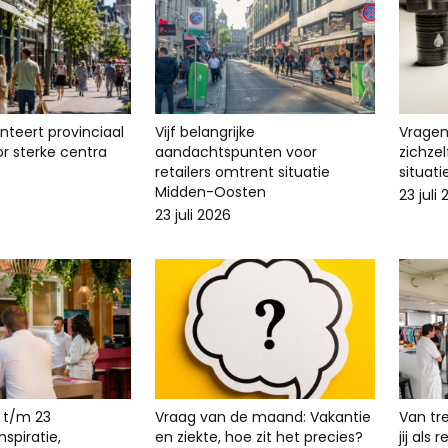
enteert provinciaal
Vijf belangrijke
Vragen 
r sterke centra
aandachtspunten voor
zichze
retailers omtrent situatie
situat
Midden-Oosten
23 juli
23 juli 2026
 t/m 23
Vraag van de maand: Vakantie
Van tr
spiratie,
en ziekte, hoe zit het precies?
jij als