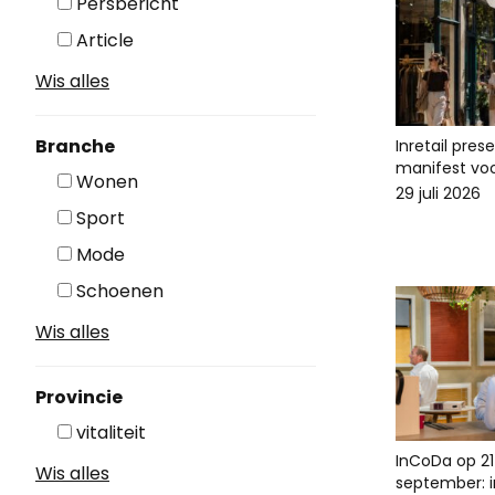
Persbericht
Article
Wis alles
Branche
Inretail pres
manifest voo
Wonen
29 juli 2026
Sport
Mode
Schoenen
Wis alles
Provincie
vitaliteit
InCoDa op 21
Wis alles
september: in