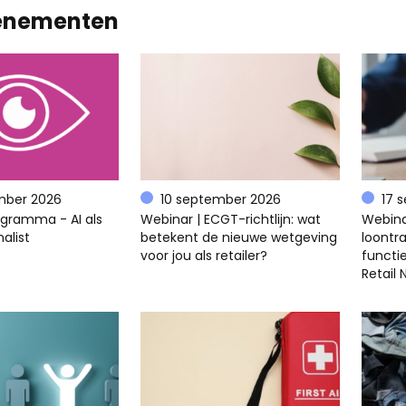
enementen
mber 2026
10 september 2026
17 
ogramma - AI als
Webinar | ECGT-richtlijn: wat
Webina
alist
betekent de nieuwe wetgeving
loontra
voor jou als retailer?
functi
Retail