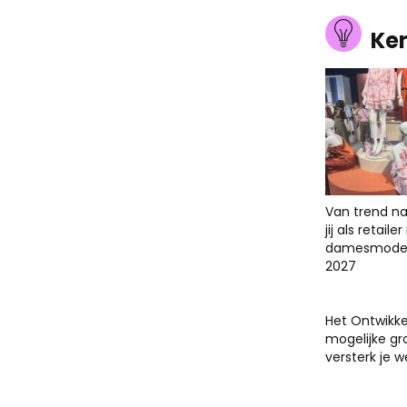
Ke
Van trend na
jij als retail
damesmodet
2027
Het Ontwikk
mogelijke gr
versterk je 