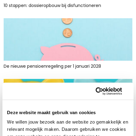
10 stappen: dossieropbouw bij disfunctioneren
De nieuwe pensioenregeling per 1 januari 2028
Deze website maakt gebruik van cookies
We willen jouw bezoek aan de website zo gemakkelijk en
Rust en ruimte met werkkapitaalfinanciering: voor retailers
relevant mogelijk maken. Daarom gebruiken we cookies
die tijdelijk krap zitten