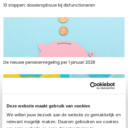
10 stappen: dossieropbouw bij disfunctioneren
De nieuwe pensioenregeling per 1 januari 2028
Deze website maakt gebruik van cookies
We willen jouw bezoek aan de website zo gemakkelijk en
Rust en ruimte met werkkapitaalfinanciering: voor retailers
relevant mogelijk maken. Daarom gebruiken we cookies
die tijdelijk krap zitten