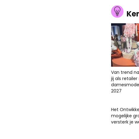
Ke
Van trend na
jij als retail
damesmodet
2027
Het Ontwikk
mogelijke gr
versterk je 