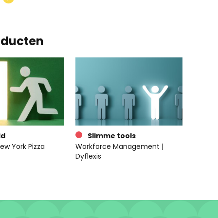
oducten
id
Slimme tools
ew York Pizza
Workforce Management |
Dyflexis