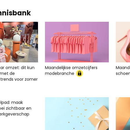
nnisbank
ar omzet: dit kun
Maandelijkse omzetcijfers
Maande
er met de
modebranche
schoe
rends voor zomer
elpad: maak
oei zichtbaar en
werkgeverschap