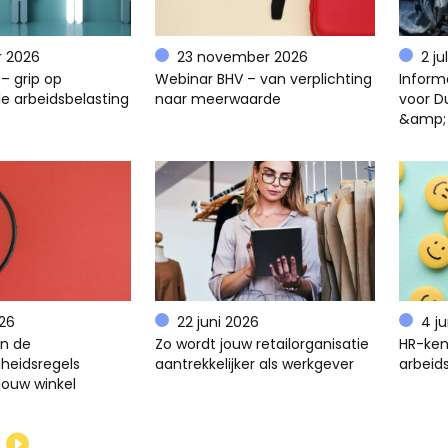
r 2026
23 november 2026
2 ju
– grip op
Webinar BHV – van verplichting
Inform
e arbeidsbelasting
naar meerwaarde
voor D
&amp;
026
22 juni 2026
4 j
en de
Zo wordt jouw retailorganisatie
HR-ken
gheidsregels
aantrekkelijker als werkgever
arbeids
jouw winkel