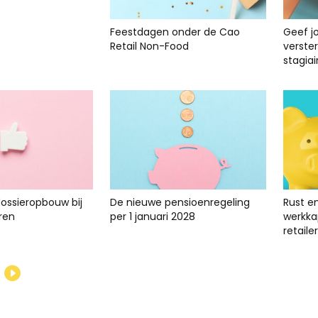
Feestdagen onder de Cao
Geef j
Retail Non-Food
verste
stagiai
dossieropbouw bij
De nieuwe pensioenregeling
Rust e
ren
per 1 januari 2028
werkkap
retailer