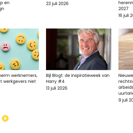
p en
herenm
23 juli 2026
ign
2027
16 juli 
cherm werknemers,
Bijl Blogt: de inspiratieweek van
Nieuwe 
t werkgevers niet
Harry #4
recht
arbeid
13 juli 2026
uurtari
9 juli 