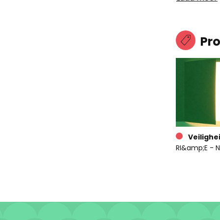
Pr
Veilighe
RI&amp;E - N