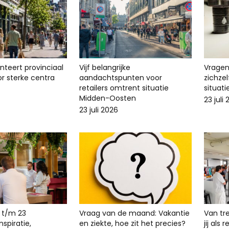
enteert provinciaal
Vijf belangrijke
Vragen 
r sterke centra
aandachtspunten voor
zichze
retailers omtrent situatie
situat
Midden-Oosten
23 juli
23 juli 2026
 t/m 23
Vraag van de maand: Vakantie
Van tr
spiratie,
en ziekte, hoe zit het precies?
jij als