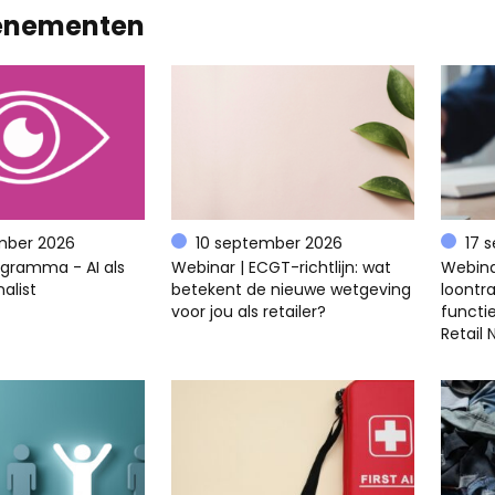
enementen
mber 2026
10 september 2026
17 
ogramma - AI als
Webinar | ECGT-richtlijn: wat
Webina
alist
betekent de nieuwe wetgeving
loontra
voor jou als retailer?
functi
Retail