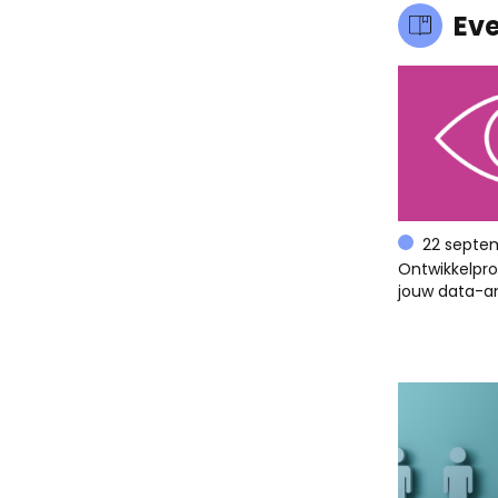
Ev
22 septe
Ontwikkelpr
jouw data-an