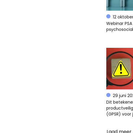
12 oktobe
Webinar PSA 
psychosocial
29 juni 2
Dit beteken
productveili
(GPSR) voor 
Laad meer