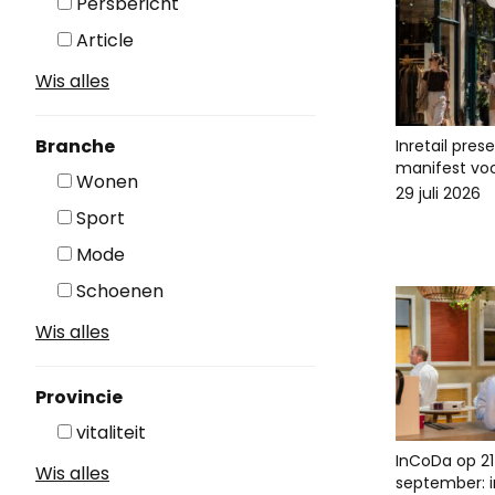
Persbericht
Article
Wis alles
Branche
Inretail pres
manifest voo
Wonen
29 juli 2026
Sport
Mode
Schoenen
Wis alles
Provincie
vitaliteit
InCoDa op 21
Wis alles
september: in