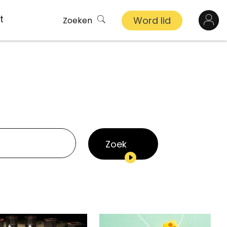
t
Word lid
Zoeken
Log in
n
inkel
s
Zoek
ekert
demy