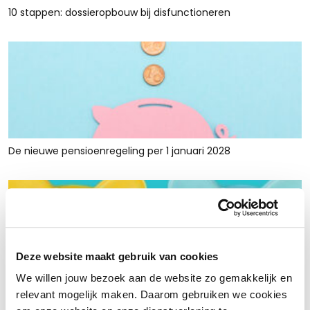
10 stappen: dossieropbouw bij disfunctioneren
De nieuwe pensioenregeling per 1 januari 2028
Deze website maakt gebruik van cookies
We willen jouw bezoek aan de website zo gemakkelijk en
Rust en ruimte met werkkapitaalfinanciering: voor retailers
relevant mogelijk maken. Daarom gebruiken we cookies
die tijdelijk krap zitten