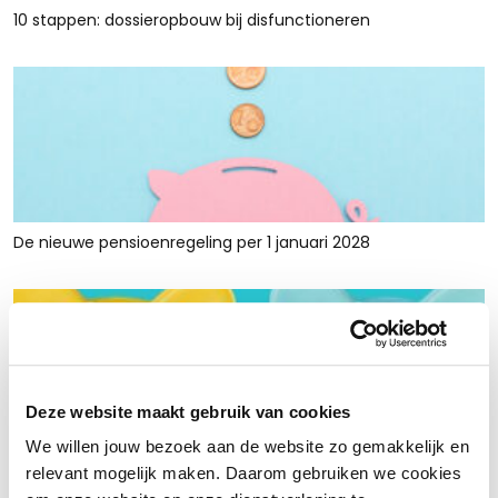
10 stappen: dossieropbouw bij disfunctioneren
De nieuwe pensioenregeling per 1 januari 2028
Deze website maakt gebruik van cookies
We willen jouw bezoek aan de website zo gemakkelijk en
Rust en ruimte met werkkapitaalfinanciering: voor retailers
relevant mogelijk maken. Daarom gebruiken we cookies
die tijdelijk krap zitten