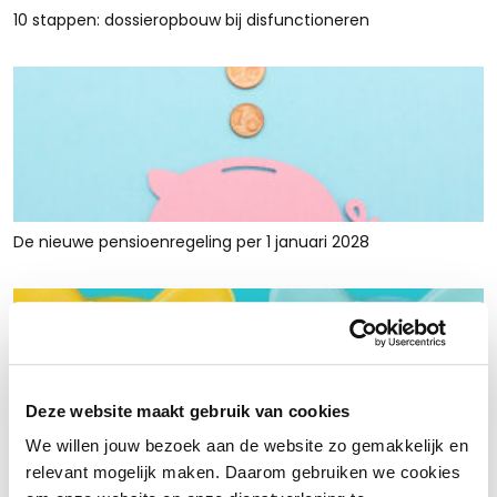
10 stappen: dossieropbouw bij disfunctioneren
De nieuwe pensioenregeling per 1 januari 2028
Deze website maakt gebruik van cookies
We willen jouw bezoek aan de website zo gemakkelijk en
Rust en ruimte met werkkapitaalfinanciering: voor retailers
relevant mogelijk maken. Daarom gebruiken we cookies
die tijdelijk krap zitten