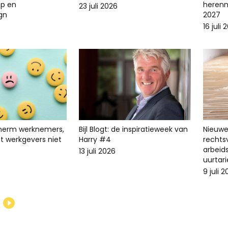
p en
herenm
23 juli 2026
ign
2027
16 juli 
cherm werknemers,
Bijl Blogt: de inspiratieweek van
Nieuwe 
t werkgevers niet
Harry #4
recht
arbeid
13 juli 2026
uurtari
9 juli 