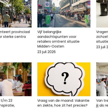
enteert provinciaal
Vijf belangrijke
Vragen 
r sterke centra
aandachtspunten voor
zichze
retailers omtrent situatie
situat
Midden-Oosten
23 juli
23 juli 2026
 t/m 23
Vraag van de maand: Vakantie
Van tr
spiratie,
en ziekte, hoe zit het precies?
jij als