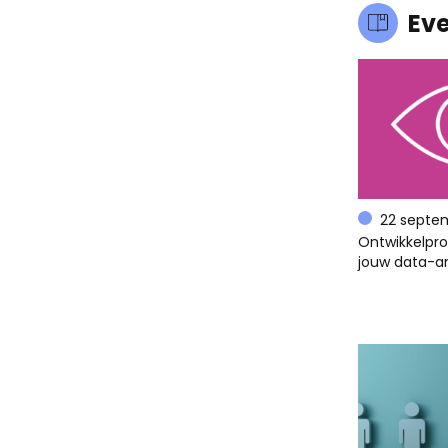
Ev
22 septe
Ontwikkelpr
jouw data-an