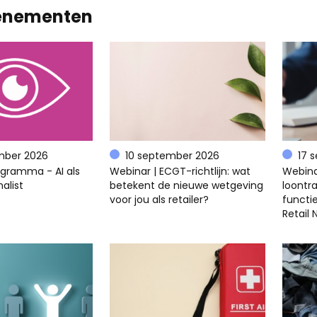
enementen
mber 2026
10 september 2026
17 
ogramma - AI als
Webinar | ECGT-richtlijn: wat
Webina
alist
betekent de nieuwe wetgeving
loontra
voor jou als retailer?
functi
Retail