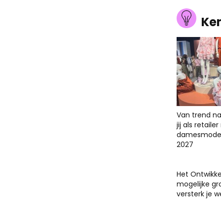
Ke
Van trend na
jij als retail
damesmodet
2027
Het Ontwikk
mogelijke gr
versterk je 