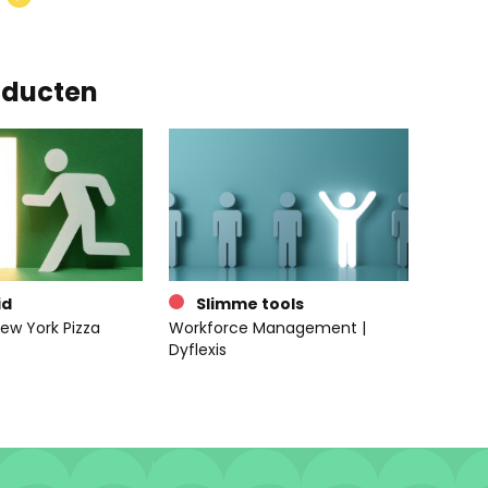
oducten
id
Slimme tools
ew York Pizza
Workforce Management |
Dyflexis