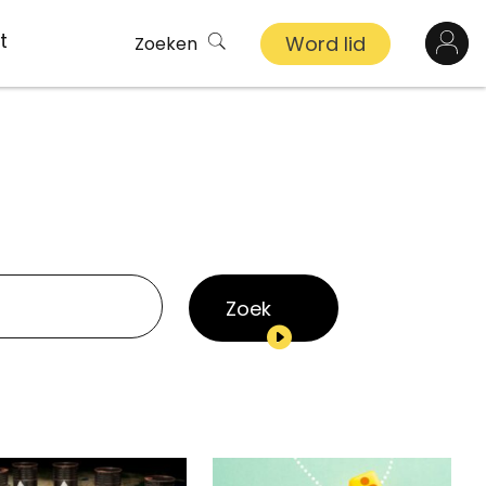
t
Word lid
Zoeken
Log in
n
inkel
s
Zoek
ekert
demy