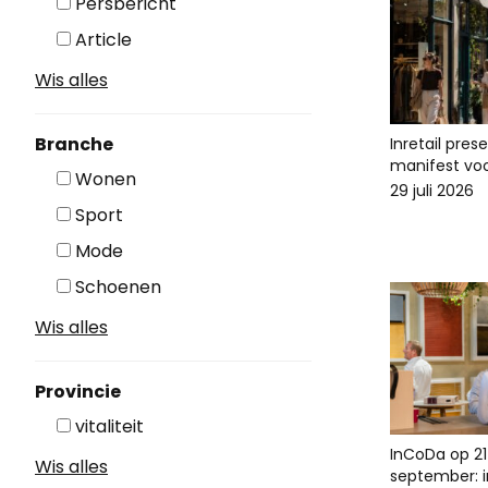
Persbericht
Article
Wis alles
Branche
Inretail pres
manifest voo
Wonen
29 juli 2026
Sport
Mode
Schoenen
Wis alles
Provincie
vitaliteit
InCoDa op 21
Wis alles
september: in