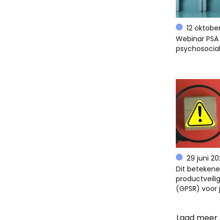
12 oktobe
Webinar PSA 
psychosocial
29 juni 2
Dit beteken
productveili
(GPSR) voor 
Laad meer