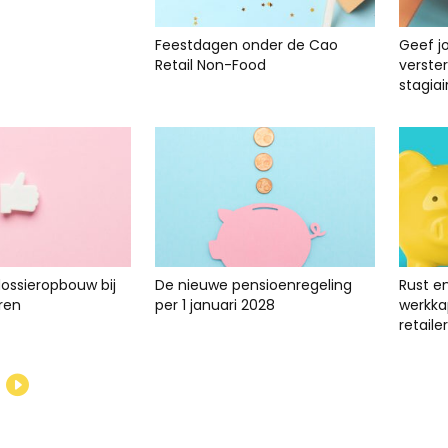
Feestdagen onder de Cao
Geef j
Retail Non-Food
verste
stagiai
dossieropbouw bij
De nieuwe pensioenregeling
Rust e
ren
per 1 januari 2028
werkkap
retailer