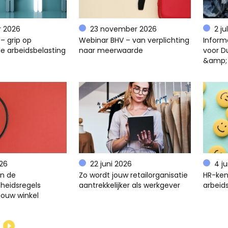
r 2026
23 november 2026
2 ju
– grip op
Webinar BHV – van verplichting
Inform
e arbeidsbelasting
naar meerwaarde
voor D
&amp;
026
22 juni 2026
4 j
en de
Zo wordt jouw retailorganisatie
HR-ken
gheidsregels
aantrekkelijker als werkgever
arbeids
jouw winkel