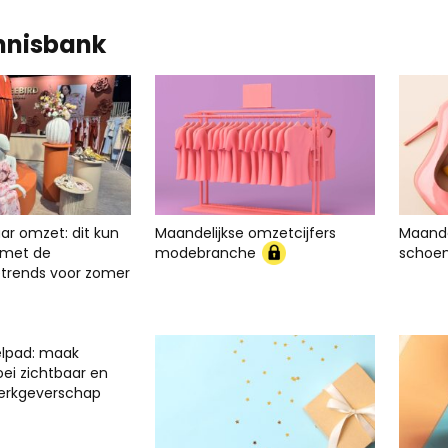
nnisbank
ar omzet: dit kun
Maandelijkse omzetcijfers
Maande
er met de
modebranche
schoe
rends voor zomer
elpad: maak
oei zichtbaar en
werkgeverschap