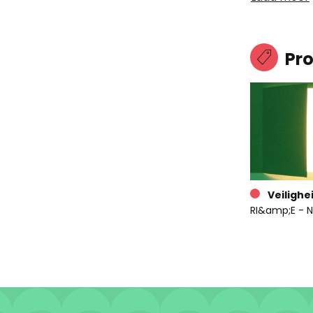
Pr
Veilighe
RI&amp;E - N