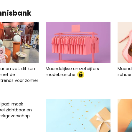
nnisbank
ar omzet: dit kun
Maandelijkse omzetcijfers
Maande
er met de
modebranche
schoe
rends voor zomer
elpad: maak
oei zichtbaar en
werkgeverschap