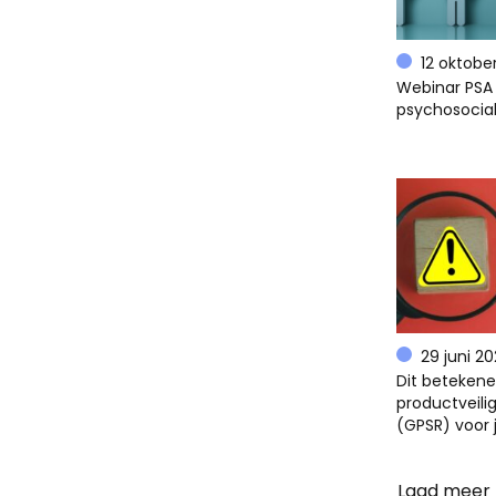
12 oktobe
Webinar PSA 
psychosocial
29 juni 2
Dit beteken
productveili
(GPSR) voor 
Laad meer