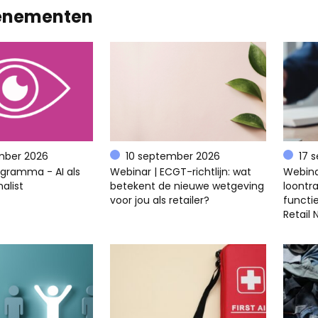
enementen
mber 2026
10 september 2026
17 
ogramma - AI als
Webinar | ECGT-richtlijn: wat
Webina
alist
betekent de nieuwe wetgeving
loontra
voor jou als retailer?
functi
Retail