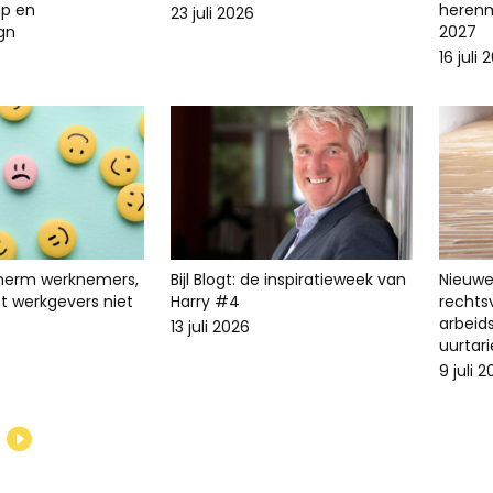
p en
herenm
23 juli 2026
ign
2027
16 juli 
cherm werknemers,
Bijl Blogt: de inspiratieweek van
Nieuwe 
t werkgevers niet
Harry #4
recht
arbeid
13 juli 2026
uurtari
9 juli 