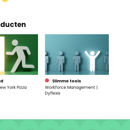
oducten
id
Slimme tools
ew York Pizza
Workforce Management |
Dyflexis