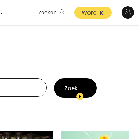
t
Word lid
Zoeken
Log in
n
inkel
s
Zoek
ekert
demy