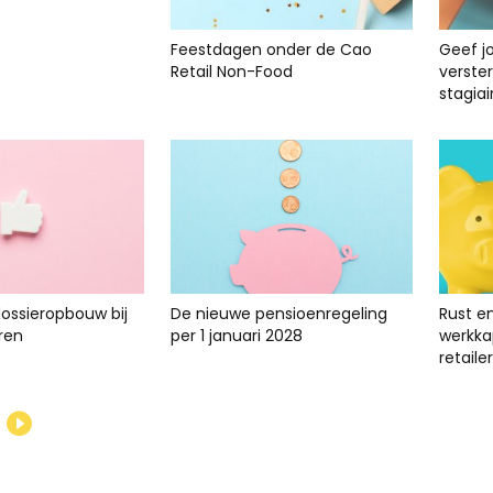
Feestdagen onder de Cao
Geef j
Retail Non-Food
verste
stagiai
dossieropbouw bij
De nieuwe pensioenregeling
Rust e
ren
per 1 januari 2028
werkkap
retailer