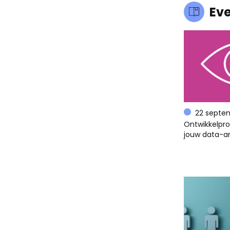
Ev
22 septe
Ontwikkelpr
jouw data-an