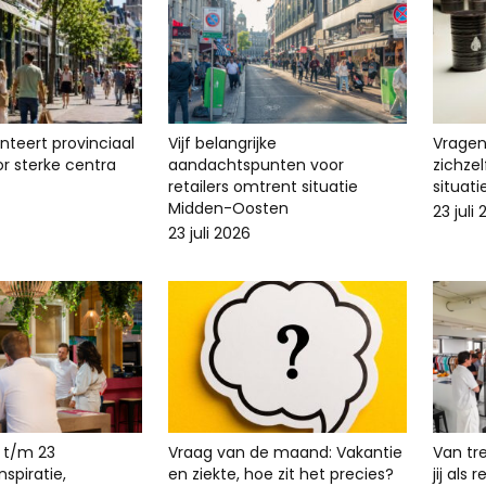
enteert provinciaal
Vijf belangrijke
Vragen 
r sterke centra
aandachtspunten voor
zichze
retailers omtrent situatie
situat
Midden-Oosten
23 juli
23 juli 2026
 t/m 23
Vraag van de maand: Vakantie
Van tr
spiratie,
en ziekte, hoe zit het precies?
jij als