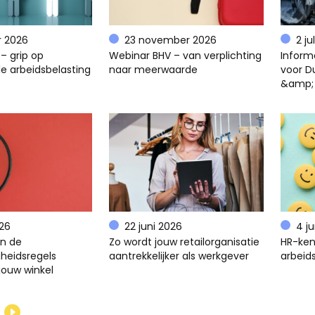
r 2026
23 november 2026
2 ju
– grip op
Webinar BHV – van verplichting
Inform
e arbeidsbelasting
naar meerwaarde
voor D
&amp;
026
22 juni 2026
4 j
en de
Zo wordt jouw retailorganisatie
HR-ken
gheidsregels
aantrekkelijker als werkgever
arbeids
jouw winkel