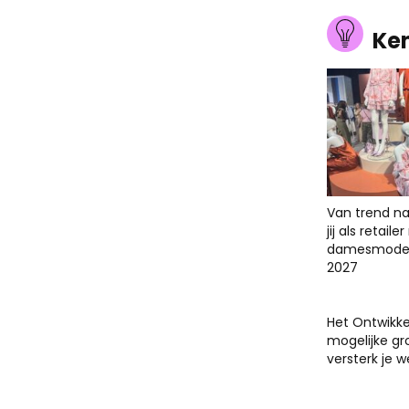
Ke
Van trend na
jij als retail
damesmodet
2027
Het Ontwikk
mogelijke gr
versterk je 