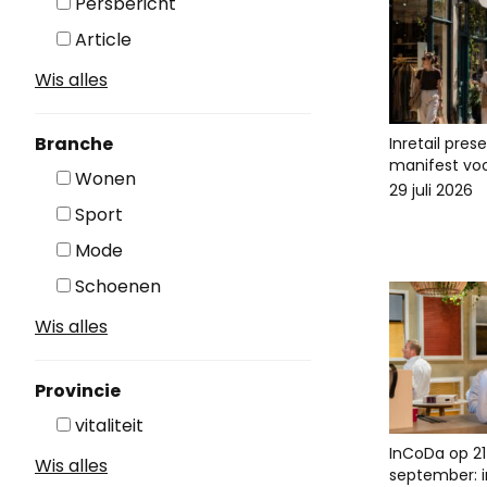
Persbericht
Article
Wis alles
Branche
Inretail pres
manifest voo
Wonen
29 juli 2026
Sport
Mode
Schoenen
Wis alles
Provincie
vitaliteit
InCoDa op 21
Wis alles
september: in