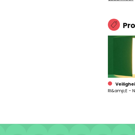
Pr
Veilighe
RI&amp;E - N