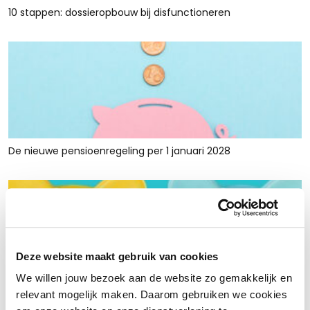
10 stappen: dossieropbouw bij disfunctioneren
De nieuwe pensioenregeling per 1 januari 2028
Deze website maakt gebruik van cookies
We willen jouw bezoek aan de website zo gemakkelijk en
Rust en ruimte met werkkapitaalfinanciering: voor retailers
relevant mogelijk maken. Daarom gebruiken we cookies
die tijdelijk krap zitten