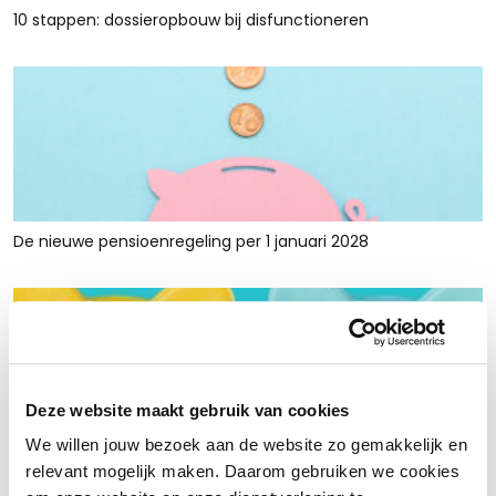
10 stappen: dossieropbouw bij disfunctioneren
De nieuwe pensioenregeling per 1 januari 2028
Deze website maakt gebruik van cookies
We willen jouw bezoek aan de website zo gemakkelijk en
Rust en ruimte met werkkapitaalfinanciering: voor retailers
relevant mogelijk maken. Daarom gebruiken we cookies
die tijdelijk krap zitten