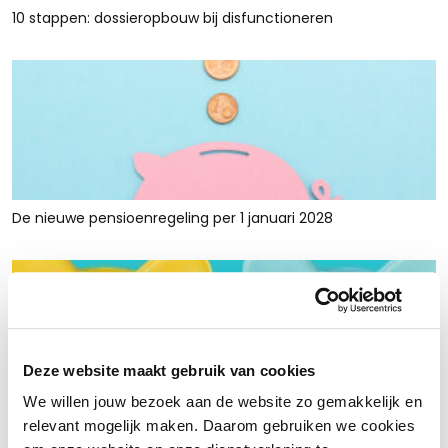
10 stappen: dossieropbouw bij disfunctioneren
De nieuwe pensioenregeling per 1 januari 2028
Deze website maakt gebruik van cookies
We willen jouw bezoek aan de website zo gemakkelijk en
Rust en ruimte met werkkapitaalfinanciering: voor retailers
relevant mogelijk maken. Daarom gebruiken we cookies
die tijdelijk krap zitten