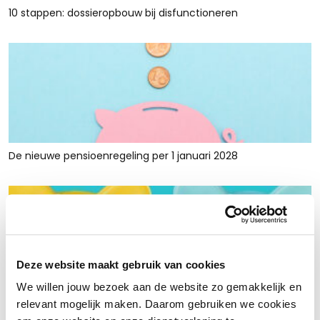
10 stappen: dossieropbouw bij disfunctioneren
De nieuwe pensioenregeling per 1 januari 2028
Deze website maakt gebruik van cookies
We willen jouw bezoek aan de website zo gemakkelijk en
Rust en ruimte met werkkapitaalfinanciering: voor retailers
relevant mogelijk maken. Daarom gebruiken we cookies
die tijdelijk krap zitten