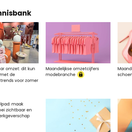
nnisbank
ar omzet: dit kun
Maandelijkse omzetcijfers
Maande
er met de
modebranche
schoe
rends voor zomer
elpad: maak
oei zichtbaar en
werkgeverschap