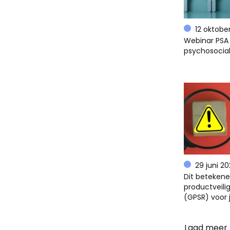
12 oktobe
Webinar PSA 
psychosocial
29 juni 2
Dit beteken
productveili
(GPSR) voor 
Laad meer