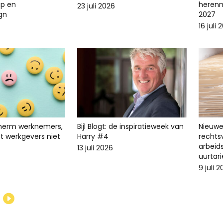
p en
herenm
23 juli 2026
ign
2027
16 juli 
cherm werknemers,
Bijl Blogt: de inspiratieweek van
Nieuwe 
t werkgevers niet
Harry #4
recht
arbeid
13 juli 2026
uurtari
9 juli 