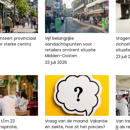
enteert provinciaal
Vijf belangrijke
Vragen 
r sterke centra
aandachtspunten voor
zichze
retailers omtrent situatie
situat
Midden-Oosten
23 juli
23 juli 2026
 t/m 23
Vraag van de maand: Vakantie
Van tr
spiratie,
en ziekte, hoe zit het precies?
jij als