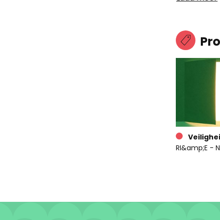
Pr
Veilighe
RI&amp;E - N