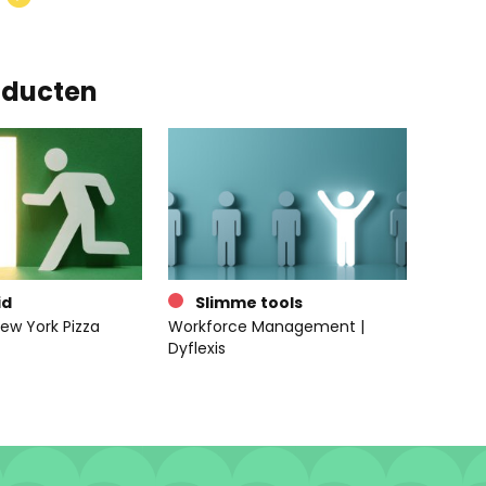
oducten
id
Slimme tools
ew York Pizza
Workforce Management |
Dyflexis