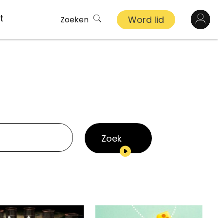
t
Word lid
Zoeken
Log in
n
inkel
s
Zoek
ekert
demy