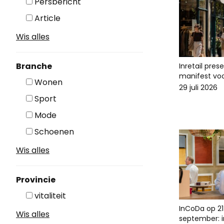
Persbericht
Article
Wis alles
Branche
Inretail pres
manifest voo
Wonen
29 juli 2026
Sport
Mode
Schoenen
Wis alles
Provincie
vitaliteit
InCoDa op 21
Wis alles
september: in