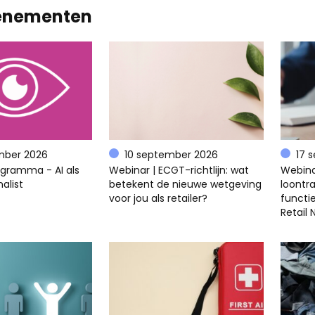
enementen
mber 2026
10 september 2026
17 
ogramma - AI als
Webinar | ECGT-richtlijn: wat
Webina
alist
betekent de nieuwe wetgeving
loontra
voor jou als retailer?
functi
Retail