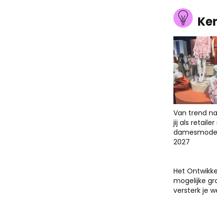
Ke
Van trend na
jij als retail
damesmodet
2027
Het Ontwikk
mogelijke gr
versterk je 