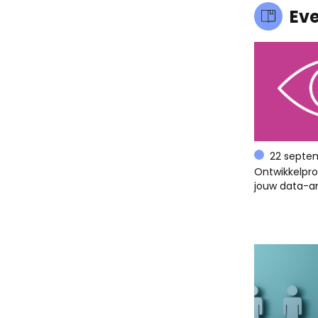
Ev
22 septe
Ontwikkelpr
jouw data-an