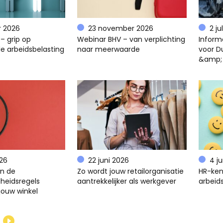
r 2026
23 november 2026
2 ju
– grip op
Webinar BHV – van verplichting
Inform
e arbeidsbelasting
naar meerwaarde
voor D
&amp;
026
22 juni 2026
4 j
en de
Zo wordt jouw retailorganisatie
HR-ken
gheidsregels
aantrekkelijker als werkgever
arbeids
jouw winkel