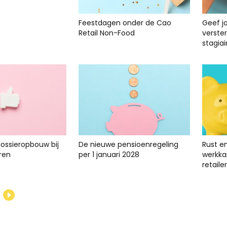
Feestdagen onder de Cao
Geef j
Retail Non-Food
verste
stagiai
dossieropbouw bij
De nieuwe pensioenregeling
Rust e
ren
per 1 januari 2028
werkkap
retailer