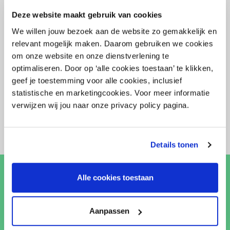
Deze website maakt gebruik van cookies
We willen jouw bezoek aan de website zo gemakkelijk en
relevant mogelijk maken. Daarom gebruiken we cookies
om onze website en onze dienstverlening te
optimaliseren. Door op ‘alle cookies toestaan’ te klikken,
5 augustus 2022
geef je toestemming voor alle cookies, inclusief
Leave schemes
statistische en marketingcookies. Voor meer informatie
verwijzen wij jou naar onze privacy policy pagina.
Details tonen
Alle cookies toestaan
Ik wil graag lid worden
Leden kunnen altijd rekenen op juridisch en
Aanpassen
zakelijk advies op maat, zij krijgen toegang tot