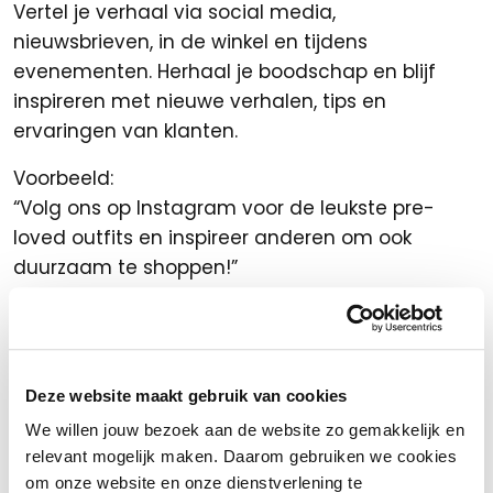
Vertel je verhaal via social media,
nieuwsbrieven, in de winkel en tijdens
evenementen. Herhaal je boodschap en blijf
inspireren met nieuwe verhalen, tips en
ervaringen van klanten.
Voorbeeld:
“Volg ons op Instagram voor de leukste pre-
loved outfits en inspireer anderen om ook
duurzaam te shoppen!”
Samenwerken: de kracht
van het netwerk
Deze website maakt gebruik van cookies
Samenwerken is essentieel voor succes. Je kunt
als modezaak de krachten bundelen met lokale
We willen jouw bezoek aan de website zo gemakkelijk en
relevant mogelijk maken. Daarom gebruiken we cookies
ondernemers, repair cafés of kringloopwinkels
om onze website en onze dienstverlening te
voor gezamenlijke evenementen of