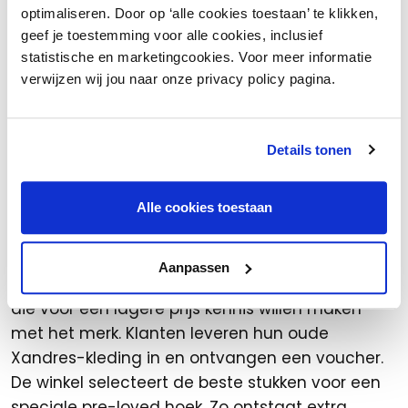
optimaliseren. Door op ‘alle cookies toestaan’ te klikken,
innamepunten. Ook samenwerking met
geef je toestemming voor alle cookies, inclusief
bestaande platforms of merken die hun eigen
statistische en marketingcookies. Voor meer informatie
pre-loved programma willen opzetten biedt
verwijzen wij jou naar onze privacy policy pagina.
kansen. Door lokale influencers of klanten te
betrekken bij het samenstellen van collecties of
evenementen, vergroot je de zichtbaarheid en
Details tonen
betrokkenheid.
Een inspirerend voorbeeld is Xandres Preloved
.
Alle cookies toestaan
Dit concept is waardevol voor bestaande
klanten die waarde hechten aan kwaliteit en
Aanpassen
duurzaamheid, maar ook voor nieuwe klanten
die voor een lagere prijs kennis willen maken
met het merk. Klanten leveren hun oude
Xandres-kleding in en ontvangen een voucher.
De winkel selecteert de beste stukken voor een
speciale pre-loved hoek. Zo ontstaat extra