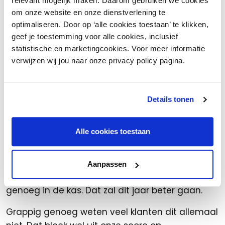
relevant mogelijk maken. Daarom gebruiken we cookies
geven”
om onze website en onze dienstverlening te
optimaliseren. Door op ‘alle cookies toestaan’ te klikken,
Het verwarmen van de kas is met een
geef je toestemming voor alle cookies, inclusief
warmtepomp trouwens nog best ingewikkeld.
statistische en marketingcookies. Voor meer informatie
Door het dunne kunststof dak is de kas niet
verwijzen wij jou naar onze privacy policy pagina.
goed geïsoleerd; je wilt natuurlijk dat er zo veel
mogelijk zonnewarmte binnenkomt. In de
warmere maanden koelen we de kas en
Details tonen
stoppen we de warmte in de bodem. In de
winter halen we die warmte weer uit de grond
Alle cookies toestaan
om de kas te verwarmen. Het eerste jaar
begonnen we in februari en hadden we nog
maar weinig warmte opgeslagen. Daardoor was
Aanpassen
het in de maanden erna maar nét warm
genoeg in de kas. Dat zal dit jaar beter gaan.
Grappig genoeg weten veel klanten dit allemaal