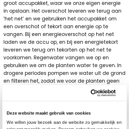
groot accupakket, waar we onze eigen energie
in opslaan. Het overschot leveren we terug aan
‘het net’ en we gebruiken het accupakket om
een overschot of tekort aan energie op te
vangen. Bij een energieoverschot op het net
laden we de accu op, en bij een energietekort
leveren we terug om tekorten op het net te
voorkomen. Regenwater vangen we op en
gebruiken we om de planten water te geven. In
drogere periodes pompen we water uit de grond
en filteren het, zodat we voor de planten geen
kraanwater hoeven te gebruiken.
“Ons nieuwe pand is gasloos, we hebben
1.800 zonnepanelen en we gebruiken
Deze website maakt gebruik van cookies
regenwater om onze planten water te
We willen jouw bezoek aan de website zo gemakkelijk en