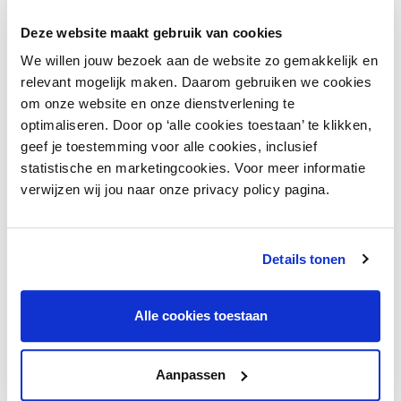
Persoonsgegevens zegt hierover:
Biometrische
Deze website maakt gebruik van cookies
gegevens zijn volgens de AVG bijzondere
We willen jouw bezoek aan de website zo gemakkelijk en
persoonsgegevens als ze worden gebruikt om
relevant mogelijk maken. Daarom gebruiken we cookies
iemand te identificeren. Het is in
om onze website en onze dienstverlening te
beginsel verboden om bijzondere
optimaliseren. Door op ‘alle cookies toestaan’ te klikken,
persoonsgegevens te verwerken
.
geef je toestemming voor alle cookies, inclusief
statistische en marketingcookies. Voor meer informatie
verwijzen wij jou naar onze privacy policy pagina.
Advies nodig?
Details tonen
Voor juridische vraagstukken, vragen over
financiering, hr of andere simpele en complexe
kwesties kun je terecht bij een van onze
Alle cookies toestaan
adviseurs.
Aanpassen
Contacteer de adviseur