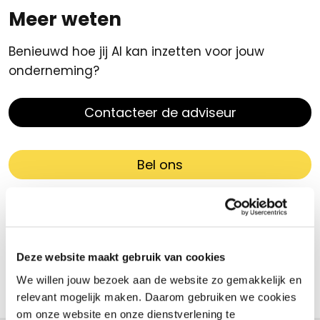
Meer weten
Benieuwd hoe jij AI kan inzetten voor jouw
onderneming?
Contacteer de adviseur
Bel ons
Marco ter Horst
Innovatiespecialist & (a.i.) DATA
coördinator
Deze website maakt gebruik van cookies
We willen jouw bezoek aan de website zo gemakkelijk en
relevant mogelijk maken. Daarom gebruiken we cookies
om onze website en onze dienstverlening te