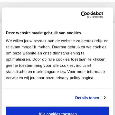
Deze website maakt gebruik van cookies
Advies nodig?
We willen jouw bezoek aan de website zo gemakkelijk en
relevant mogelijk maken. Daarom gebruiken we cookies
Voor juridische vraagstukken, vragen over
om onze website en onze dienstverlening te
financiering, hr of andere simpele en complexe
optimaliseren. Door op ‘alle cookies toestaan’ te klikken,
kwesties kun je terecht bij een van onze
geef je toestemming voor alle cookies, inclusief
adviseurs.
statistische en marketingcookies. Voor meer informatie
verwijzen wij jou naar onze privacy policy pagina.
Contacteer de adviseur
Details tonen
Bel ons
Alle cookies toestaan