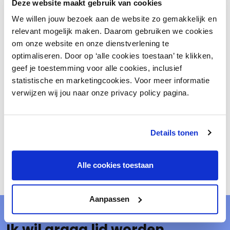
kwesties kun je terecht bij een van onze
Deze website maakt gebruik van cookies
adviseurs.
We willen jouw bezoek aan de website zo gemakkelijk en
relevant mogelijk maken. Daarom gebruiken we cookies
om onze website en onze dienstverlening te
Contacteer de adviseur
optimaliseren. Door op ‘alle cookies toestaan’ te klikken,
geef je toestemming voor alle cookies, inclusief
statistische en marketingcookies. Voor meer informatie
Bel ons
verwijzen wij jou naar onze privacy policy pagina.
Margriet Baan
Details tonen
Manager dienstverlening
Alle cookies toestaan
Aanpassen
Ik wil graag lid worden