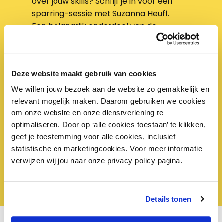
over jouw skills? Schrijf je in voor een
sparring-sessie met Suzanna Heuff.
Een belangrijk onderdeel van de
personeelsadministratie is toch wel de
arbeidsovereenkomst: het officiële startpunt
van de arbeidsrelatie tussen werkgever en
Deze website maakt gebruik van cookies
werknemer. Advies nodig over welke
arbeidscontracten je moet gebruiken? Of
We willen jouw bezoek aan de website zo gemakkelijk en
heb je een vraag over een lopend
relevant mogelijk maken. Daarom gebruiken we cookies
arbeidscontract? Onze juristen kijken graag
om onze website en onze dienstverlening te
even met je mee!
optimaliseren. Door op ‘alle cookies toestaan’ te klikken,
geef je toestemming voor alle cookies, inclusief
statistische en marketingcookies. Voor meer informatie
verwijzen wij jou naar onze privacy policy pagina.
Vraag gratis gesprek aan
Details tonen