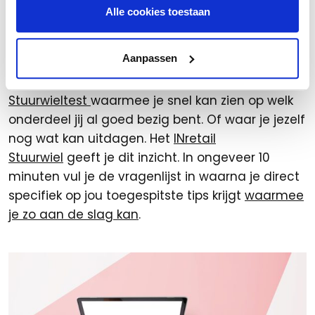
Alle cookies toestaan
Hoe goed scoor jij?
Aanpassen
Wil je je meer verdiepen in goed
werkgeverschap? Start met de handige
handige
Stuurwieltest
waarmee je snel kan zien op welk
onderdeel jij al goed bezig bent. Of waar je jezelf
nog wat kan uitdagen. Het
INretail
Stuurwiel
geeft je dit inzicht. In ongeveer 10
minuten vul je de vragenlijst in waarna je direct
specifiek op jou toegespitste tips krijgt
waarmee
je zo aan de slag kan
.