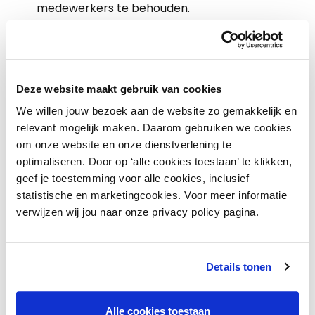
medewerkers te behouden.
Tip 5
Zorg voor een positief afscheid
Als je medewerker met een goed gevoel
Deze website maakt gebruik van cookies
afscheid neemt, dan zal hij zich eerder positief
We willen jouw bezoek aan de website zo gemakkelijk en
uitlaten over jouw bedrijf. Dat versterkt jouw
relevant mogelijk maken. Daarom gebruiken we cookies
positie als werkgever bij eventuele nieuwe
om onze website en onze dienstverlening te
kandidaten. Bovendien is het voor jullie allebei,
optimaliseren. Door op ‘alle cookies toestaan’ te klikken,
en voor het hele team, fijn om op vriendelijke
geef je toestemming voor alle cookies, inclusief
manier afscheid te nemen. Natuurlijk werkt dat
statistische en marketingcookies. Voor meer informatie
verwijzen wij jou naar onze privacy policy pagina.
het best wanneer jullie in goed overleg afscheid
van elkaar nemen. Maar ook als het proces
minder flexibel is verlopen is een positieve – of
Details tonen
zo positief mogelijke – afsluiting van een
dienstverband een sterke aanrader.
Alle cookies toestaan