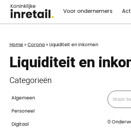
Voor ondernemers
Act
Organisatie
Kennis
Actueel
Vaste lasten
Home
»
Corona
»
Liquiditeit en inkomen
Over inretail
inretail verzekert
Kennisbank
Nieuws
Liquiditeit en ink
Belangenbehartiging
Energie
Advies
Evenementen
Medewerkers
Telecom
Persberichten
Categorieën
Belangenbehartiging
Bestuur & ledenraad
Afvalverwerking
Inspiratie
Algemeen
Werken bij inretail
Midden-Oosten
Personeel
0 Onderw
Digitaal