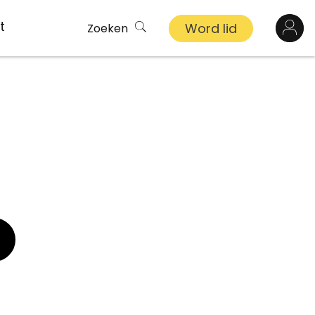
t
Word lid
Zoeken
Log in
n
inkel
s
ekert
demy