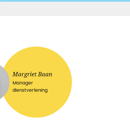
Margriet Baan
Manager
dienstverlening