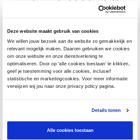
consument was onder de indruk en sloot ter
plekke een koopovereenkomst.
De volgende dag zag de consument in een
Deze website maakt gebruik van cookies
andere winkel echter een gelijke zaak. Daarbij
stond vermeld dat deze in een andere fabriek
We willen jouw bezoek aan de website zo gemakkelijk en
relevant mogelijk maken. Daarom gebruiken we cookies
(dan die van de eerste ondernemer) werd
om onze website en onze dienstverlening te
gemaakt. De prijs lag daarnaast beduidend
optimaliseren. Door op ‘alle cookies toestaan’ te klikken,
lager. De klant wilde hierdoor van de koop af: de
geef je toestemming voor alle cookies, inclusief
consument vernietigde de koopovereenkomst
statistische en marketingcookies. Voor meer informatie
op grond van oneerlijke handelspraktijken. Deze
verwijzen wij jou naar onze privacy policy pagina.
gaf aan dat geen uniek product geleverd kon
worden en dat de zaak niet door de eigen
fabriek was gemaakt, maar door een andere
Details tonen
fabriek – die die zaak ook voor andere
ondernemers maakte.
Alle cookies toestaan
Dit leidde tot een rechtszaak: de ondernemer