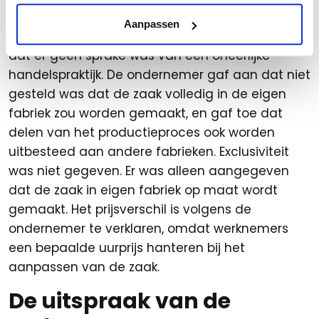
wilde hier niet mee akkoord gaan. Deze gaf aan
Aanpassen
geen onjuiste informatie te hebben verstrekt, en
dat er geen sprake was van een oneerlijke
handelspraktijk. De ondernemer gaf aan dat niet
gesteld was dat de zaak volledig in de eigen
fabriek zou worden gemaakt, en gaf toe dat
delen van het productieproces ook worden
uitbesteed aan andere fabrieken. Exclusiviteit
was niet gegeven. Er was alleen aangegeven
dat de zaak in eigen fabriek op maat wordt
gemaakt. Het prijsverschil is volgens de
ondernemer te verklaren, omdat werknemers
een bepaalde uurprijs hanteren bij het
aanpassen van de zaak.
De uitspraak van de