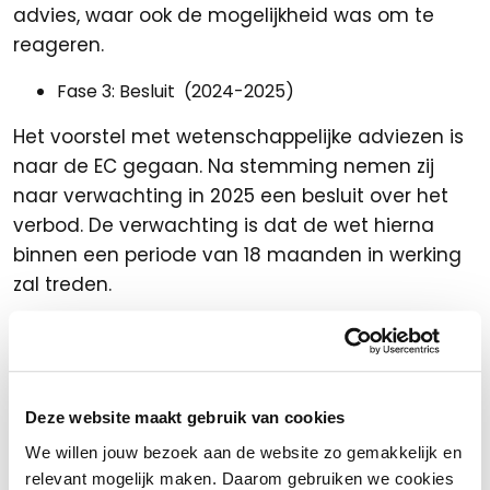
advies, waar ook de mogelijkheid was om te
reageren.
Fase 3: Besluit (2024-2025)
Het voorstel met wetenschappelijke adviezen is
naar de EC gegaan. Na stemming nemen zij
naar verwachting in 2025 een besluit over het
verbod. De verwachting is dat de wet hierna
binnen een periode van 18 maanden in werking
zal treden.
Fase 4: in werking treden van het verbod.
Na het besluit van de EC zullen geleidelijk de
eerste specifieke verboden op PFAS van kracht
Deze website maakt gebruik van cookies
worden. Het onderzoeksprogramma naar PFAS
We willen jouw bezoek aan de website zo gemakkelijk en
loopt nog door tot eind 2026, wat betekent dat
relevant mogelijk maken. Daarom gebruiken we cookies