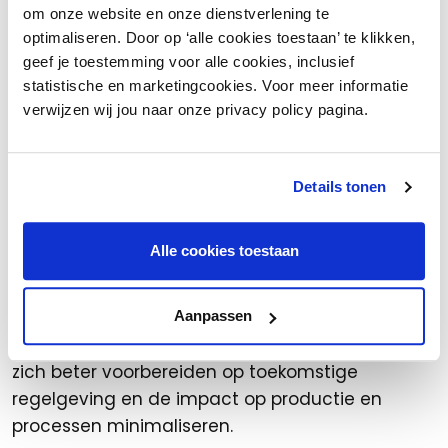
er aanvullende inzichten kunnen komen over de
om onze website en onze dienstverlening te
schadelijkheid en mogelijke alternatieven.
optimaliseren. Door op ‘alle cookies toestaan’ te klikken,
geef je toestemming voor alle cookies, inclusief
Wat bedrijven nu kunnen
statistische en marketingcookies. Voor meer informatie
doen
verwijzen wij jou naar onze privacy policy pagina.
Inventariseer welke producten en processen
PFAS bevatten.
Details tonen
Onderzoek alternatieven voor PFAS-houdende
materialen.
Alle cookies toestaan
Start met het geleidelijk verminderen van PFAS-
gebruik om toekomstige naleving eenvoudiger
te maken.
Aanpassen
Door nu actie te ondernemen kunnen bedrijven
zich beter voorbereiden op toekomstige
regelgeving en de impact op productie en
processen minimaliseren.