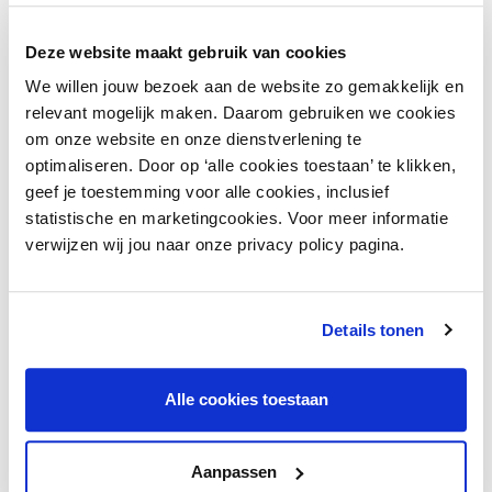
inspirerend, maar het werkt wel. Wanneer je in
een knop de gebiedende wijs gebruikt zal dat
Deze website maakt gebruik van cookies
gedrag vaker plaatsvinden. Je kunt hier ook
We willen jouw bezoek aan de website zo gemakkelijk en
specifieker in zijn zodat het nog duidelijker is wat
relevant mogelijk maken. Daarom gebruiken we cookies
je van je bezoeker verwacht. ‘Klik hier om te
om onze website en onze dienstverlening te
bestellen’, of ‘Vraag een offerte aan’
optimaliseren. Door op ‘alle cookies toestaan’ te klikken,
geef je toestemming voor alle cookies, inclusief
bijvoorbeeld.
statistische en marketingcookies. Voor meer informatie
verwijzen wij jou naar onze privacy policy pagina.
Wil je meer weten over online
beïnvloeding?
Details tonen
Ik help je graag verder.
Alle cookies toestaan
Contacteer de adviseur
Aanpassen