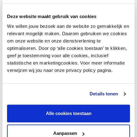
Heb je de activiteit opgenomen in je
verwerkingsregister?
Deze website maakt gebruik van cookies
Heb je een eventuele
verwerkersovereenkomst
We willen jouw bezoek aan de website zo gemakkelijk en
gesloten met diegene die het systeem aanbiedt
relevant mogelijk maken. Daarom gebruiken we cookies
voor het versturen van de mailings?
om onze website en onze dienstverlening te
Informeer je correct via je
privacy policy
?
optimaliseren. Door op ‘alle cookies toestaan’ te klikken,
Verwijs je in jouw berichten naar jouw
privacy
geef je toestemming voor alle cookies, inclusief
policy
?
statistische en marketingcookies. Voor meer informatie
verwijzen wij jou naar onze privacy policy pagina.
Advies nodig?
Details tonen
Wil je meer tips over e-mailmarketing, de
privacywetgeving en spamverbod? Neem
Alle cookies toestaan
contact met mij op, dan denk ik graag met je
mee!
Aanpassen