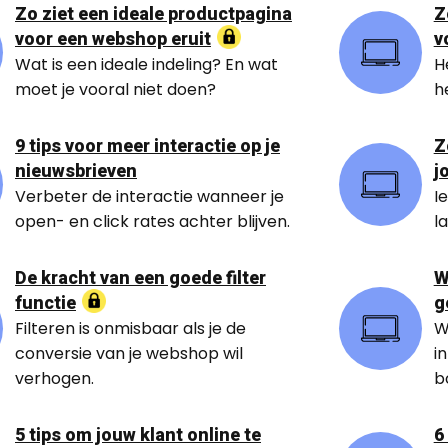
Zo ziet een ideale productpagina
Z
voor een webshop eruit
v
Wat is een ideale indeling? En wat
H
moet je vooral niet doen?
h
9 tips voor meer interactie op je
Z
nieuwsbrieven
j
Verbeter de interactie wanneer je
I
open- en click rates achter blijven.
l
De kracht van een goede filter
W
functie
g
Filteren is onmisbaar als je de
W
conversie van je webshop wil
i
verhogen.
b
5 tips om jouw klant online te
6