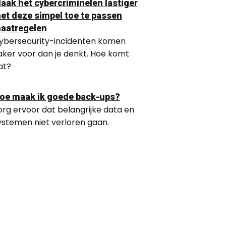
aak het cybercriminelen lastiger
et deze simpel toe te passen
aatregelen
ybersecurity-incidenten komen
aker voor dan je denkt. Hoe komt
at?
oe maak ik goede back-ups?
org ervoor dat belangrijke data en
ystemen niet verloren gaan.