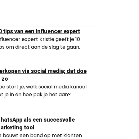
0 tips van een influencer expert
nfluencer expert Kristie geeft je 10
ips om direct aan de slag te gaan.
erkopen via social media; dat doe
e zo
oe start je, welk social media kanaal
et je in en hoe pak je het aan?
hatsApp als een succesvolle
arketing tool
e bouwt een band op met klanten