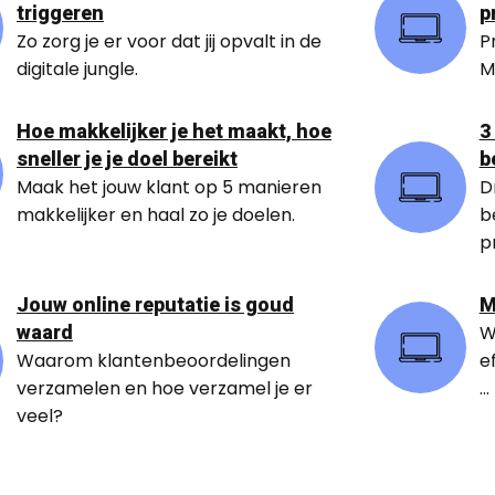
triggeren
p
Zo zorg je er voor dat jij opvalt in de
P
digitale jungle.
M
Hoe makkelijker je het maakt, hoe
3
sneller je je doel bereikt
b
Maak het jouw klant op 5 manieren
D
makkelijker en haal zo je doelen.
b
p
Jouw online reputatie is goud
M
waard
W
Waarom klantenbeoordelingen
e
verzamelen en hoe verzamel je er
...
veel?