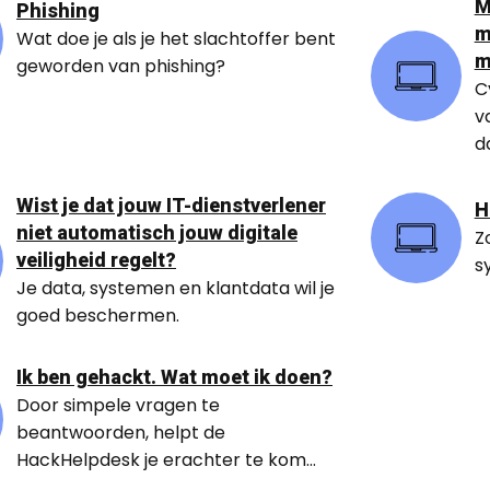
M
Phishing
m
Wat doe je als je het slachtoffer bent
m
geworden van phishing?
C
v
d
Wist je dat jouw IT-dienstverlener
H
niet automatisch jouw digitale
Z
veiligheid regelt?
s
Je data, systemen en klantdata wil je
goed beschermen.
Ik ben gehackt. Wat moet ik doen?
Door simpele vragen te
beantwoorden, helpt de
HackHelpdesk je erachter te kom...