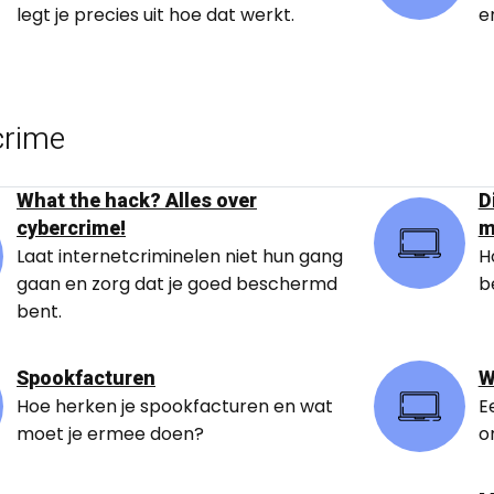
legt je precies uit hoe dat werkt.
e
crime
What the hack? Alles over
D
cybercrime!
m
Laat internetcriminelen niet hun gang
H
gaan en zorg dat je goed beschermd
b
bent.
Spookfacturen
W
Hoe herken je spookfacturen en wat
E
moet je ermee doen?
o