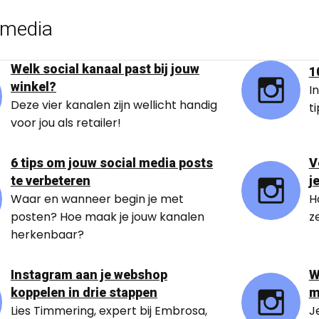
 media
Welk social kanaal past bij jouw
1
winkel?
I
Deze vier kanalen zijn wellicht handig
t
voor jou als retailer!
6 tips om jouw social media posts
V
te verbeteren
j
Waar en wanneer begin je met
H
posten? Hoe maak je jouw kanalen
z
herkenbaar?
Instagram aan je webshop
W
koppelen in drie stappen
m
Lies Timmering, expert bij Embrosa,
J