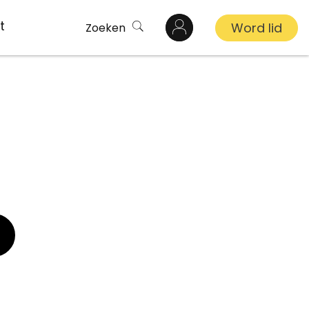
t
Word lid
Zoeken
n
inkel
s
ekert
demy