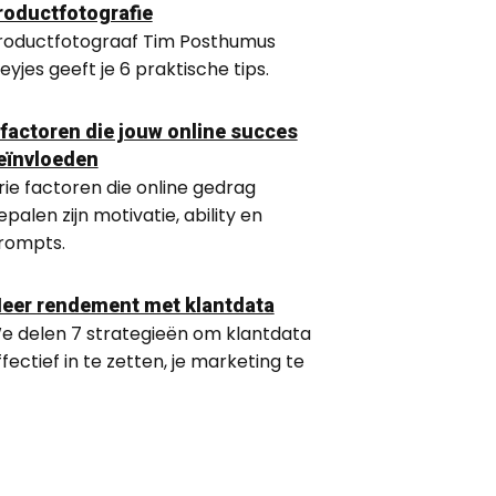
roductfotografie
roductfotograaf Tim Posthumus
eyjes geeft je 6 praktische tips.
 factoren die jouw online succes
eïnvloeden
rie factoren die online gedrag
epalen zijn motivatie, ability en
rompts.
eer rendement met klantdata
e delen 7 strategieën om klantdata
ffectief in te zetten, je marketing te