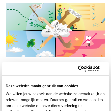
Loopbaan lifecycle
Zie de hele reis van je medewerker, van
Deze website maakt gebruik van cookies
eerste werkdag tot doorgroei. Met de
We willen jouw bezoek aan de website zo gemakkelijk en
loopbaan lifecycle weet je wat er speelt. Op
relevant mogelijk maken. Daarom gebruiken we cookies
elk moment in de loopbaan. Je speelt beter in
om onze website en onze dienstverlening te
op wensen en behoeften en bouwt aan een