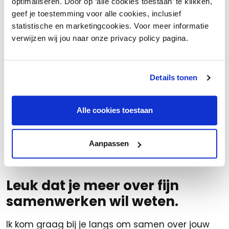
optimaliseren. Door op ‘alle cookies toestaan’ te klikken,
sterk team.
geef je toestemming voor alle cookies, inclusief
statistische en marketingcookies. Voor meer informatie
Wat levert het je op?
verwijzen wij jou naar onze privacy policy pagina.
Je hebt grip op de hele medewerkerreis
Je speelt sneller in op wensen en behoeften
Details tonen
Je haalt meer uit talent in je team
Alle cookies toestaan
Bestel hier
Aanpassen
Leuk dat je meer over fijn
samenwerken wil weten.
Ik kom graag bij je langs om samen over jouw