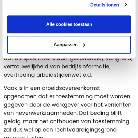
andere werkgever hebben of voor zichzelf arbeid
Details tonen
verrichten. Een werkgever mag dit beperken,
maar er dient dan wel een
rechtvaardigingsgrond te zijn. Deze hoeft
Alle cookies toestaan
daarbij niet opgenomen te zijn in de
arbeidsovereenkomst, een werkgever kan
Aanpassen
daarop ook een beroep doen op het moment
dat dit speelt. Denk aan: gezondheid/ veiligheid,
vertrouwelijkheid van bedrijfsinformatie,
overtreding arbeidstijdenwet e.d.
Vaak is in een arbeidsovereenkomst
opgenomen dat er toestemming moet worden
gegeven door de werkgever voor het verrichten
van nevenwerkzaamheden. Dat beding blijft
geldig, maar het onthouden van toestemming
zal dus wel op een rechtvaardigingsgrond