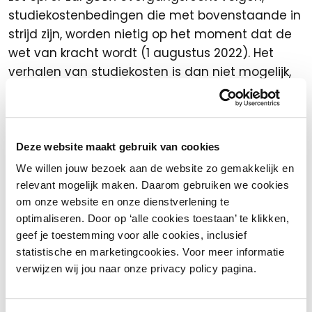
studiekostenbedingen die met bovenstaande in
strijd zijn, worden nietig op het moment dat de
wet van kracht wordt (1 augustus 2022). Het
verhalen van studiekosten is dan niet mogelijk,
ook mogen de kosten niet verrekend worden.
Het niet naleven van de scholingsverplichting
kan leiden tot een schadevergoeding aan de
Deze website maakt gebruik van cookies
werknemer en kan ook meewegen in een
We willen jouw bezoek aan de website zo gemakkelijk en
eventuele ontslagprocedure. Het kan/ zal dus
relevant mogelijk maken. Daarom gebruiken we cookies
een Is ontslag in de weg (kunnen) staan!
om onze website en onze dienstverlening te
optimaliseren. Door op ‘alle cookies toestaan’ te klikken,
Nevenwerkzaamheden
geef je toestemming voor alle cookies, inclusief
statistische en marketingcookies. Voor meer informatie
In de richtlijn is opgenomen dat het een
verwijzen wij jou naar onze privacy policy pagina.
werknemer is toegestaan om meerdere banen
te hebben. Een werknemer mag dus nog een