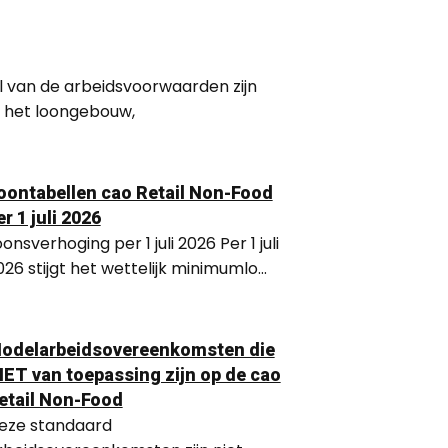
el van de arbeidsvoorwaarden zijn
, het loongebouw,
oontabellen cao Retail Non-Food
er 1 juli 2026
onsverhoging per 1 juli 2026 Per 1 juli
026 stijgt het wettelijk minimumlo...
odelarbeidsovereenkomsten die
IET van toepassing zijn op de cao
etail Non-Food
eze standaard