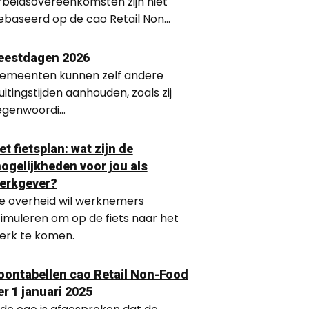
rbeidsovereenkomsten zijn niet
ebaseerd op de cao Retail Non...
eestdagen 2026
emeenten kunnen zelf andere
luitingstijden aanhouden, zoals zij
egenwoordi...
et fietsplan: wat zijn de
ogelijkheden voor jou als
erkgever?
e overheid wil werknemers
timuleren om op de fiets naar het
erk te komen.
oontabellen cao Retail Non-Food
er 1 januari 2025