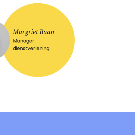
Margriet Baan
Manager
dienstverlening