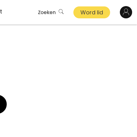
t
Word lid
Zoeken
Log in
n
inkel
s
ekert
demy