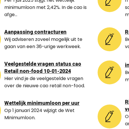
Per 1 juli 2025 stijgt het wettelijk
n
minimumloon met 2,42%. In de cao is
s
afge...
m
Aanpassing contracturen
R
Wij adviseren zoveel mogelijk uit te
B
gaan van een 36-urige werkweek.
v
Veelgestelde vragen status cao
i
Retail non-food 10-01-2024
B
Hier vind je de veelgestelde vragen
m
over de nieuwe cao retail non-food.
R
Wettelijk minimumloon per uur
v
Op 1 januari 2024 wijzigt de Wet
O
Minimumloon.
a