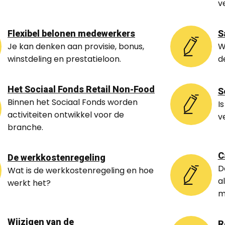
v
Flexibel belonen medewerkers
S
Je kan denken aan provisie, bonus,
W
winstdeling en prestatieloon.
d
Het Sociaal Fonds Retail Non-Food
S
Binnen het Sociaal Fonds worden
I
activiteiten ontwikkel voor de
v
branche.
C
De werkkostenregeling
D
Wat is de werkkostenregeling en hoe
a
werkt het?
m
Wijzigen van de
R