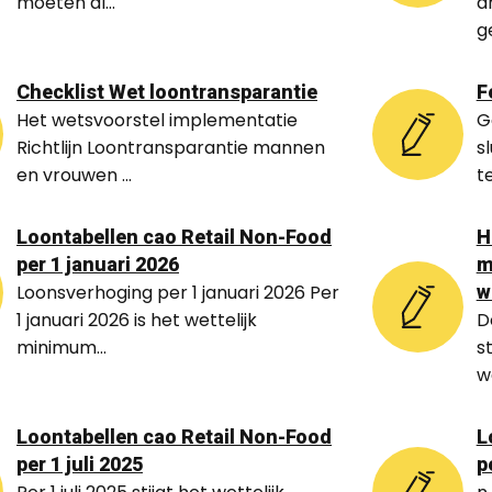
moeten al...
a
g
Checklist Wet loontransparantie
F
Het wetsvoorstel implementatie
G
Richtlijn Loontransparantie mannen
s
en vrouwen ...
t
Loontabellen cao Retail Non-Food
H
per 1 januari 2026
m
w
Loonsverhoging per 1 januari 2026 Per
1 januari 2026 is het wettelijk
D
minimum...
s
w
Loontabellen cao Retail Non-Food
L
per 1 juli 2025
p