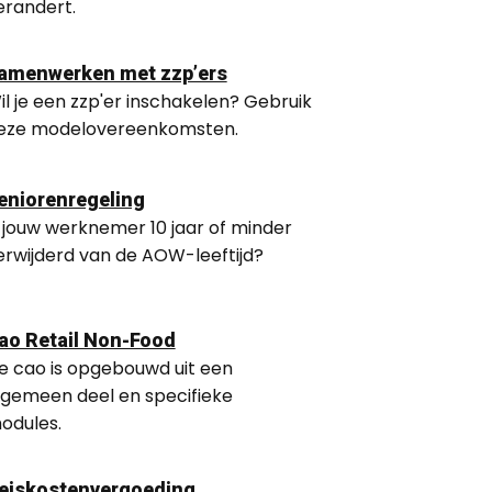
erandert.
amenwerken met zzp’ers
il je een zzp'er inschakelen? Gebruik
eze modelovereenkomsten.
eniorenregeling
s jouw werknemer 10 jaar of minder
erwijderd van de AOW-leeftijd?
ao Retail Non-Food
e cao is opgebouwd uit een
lgemeen deel en specifieke
odules.
eiskostenvergoeding