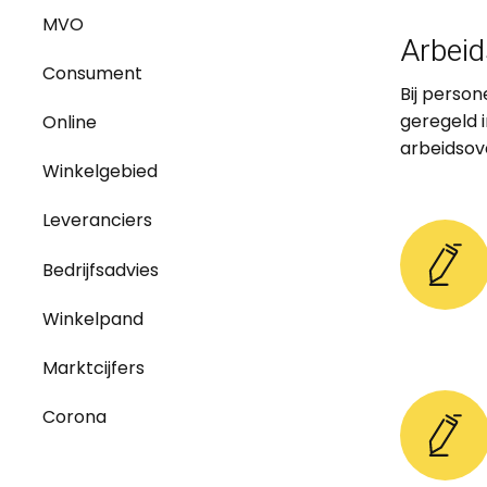
MVO
Arbei
Consument
Bij person
geregeld 
Online
arbeidsov
Winkelgebied
Leveranciers
Bedrijfsadvies
Winkelpand
Marktcijfers
Corona