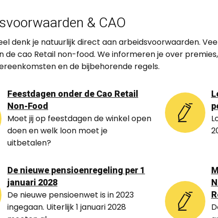
dsvoorwaarden & CAO
eel denk je natuurlijk direct aan arbeidsvoorwaarden. Ve
in de cao Retail non-food. We informeren je over premies
ereenkomsten en de bijbehorende regels.
Feestdagen onder de Cao Retail
L
Non-Food
p
Moet jij op feestdagen de winkel open
Lo
doen en welk loon moet je
2
uitbetalen?
De nieuwe pensioenregeling per 1
M
januari 2028
N
R
De nieuwe pensioenwet is in 2023
ingegaan. Uiterlijk 1 januari 2028
D