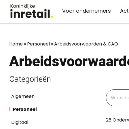
Voor ondernemers
Act
Organisatie
Kennis
Actueel
Vaste lasten
Home
»
Personeel
»
Arbeidsvoorwaarden & CAO
Over inretail
inretail verzekert
Kennisbank
Nieuws
Arbeidsvoorwaard
Belangenbehartiging
Energie
Advies
Evenementen
Medewerkers
Telecom
Persberichten
Categorieën
Belangenbehartiging
Bestuur & ledenraad
Afvalverwerking
Inspiratie
Algemeen
Werken bij inretail
Midden-Oosten
Personeel
26 Onder
Digitaal