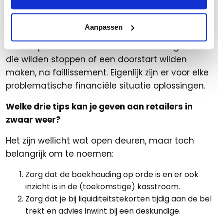
aangeboden, waarbij het gelukt is om de
Corona-schulden (variërend van € 300.000,00
Aanpassen
tot € 4,0 mio) tegen betaling van 20% tot 30%
af te kopen. Ook heb ik ondernemers begeleid
die wilden stoppen of een doorstart wilden
maken, na faillissement. Eigenlijk zijn er voor elke
problematische financiële situatie oplossingen.
Welke drie tips kan je geven aan retailers in
zwaar weer?
Het zijn wellicht wat open deuren, maar toch
belangrijk om te noemen:
Zorg dat de boekhouding op orde is en er ook
inzicht is in de (toekomstige) kasstroom.
Zorg dat je bij liquiditeitstekorten tijdig aan de bel
trekt en advies inwint bij een deskundige.