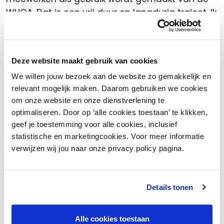
WHOA. Dat is een vrij duur en langdurig traject. Ik
hoop dan ook dat het UWV haar beleid nog zal
aanpassen om onnodige faillissementen te
voorkomen. Voor het aanbieden van een
Deze website maakt gebruik van cookies
crediteurenakkoord is vaak wel een bedrag van
We willen jouw bezoek aan de website zo gemakkelijk en
buitenaf nodig, welk bedrag dan ingebracht
relevant mogelijk maken. Daarom gebruiken we cookies
wordt in de onderneming. Gedacht kan worden
om onze website en onze dienstverlening te
aan een lening van privé, familie en/of vrienden
optimaliseren. Door op ‘alle cookies toestaan’ te klikken,
aan de onderneming.
geef je toestemming voor alle cookies, inclusief
statistische en marketingcookies. Voor meer informatie
Kan je een paar voorbeelden geven van
verwijzen wij jou naar onze privacy policy pagina.
retailers die je de afgelopen periode hebt
geholpen?
Details tonen
Voor retailers met vaak meerdere filialen en
aantallen werknemers variërend van 10 tot 50
heb ik verschillende crediteurenakkoorden
Alle cookies toestaan