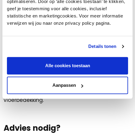
optimaliseren. Door op ‘alle cookies toestaan’ te klikken,
Consumentenonderzoek Wonen
. Of neem
geef je toestemming voor alle cookies, inclusief
contact op met
Bert-Jan van der Stelt
.
statistische en marketingcookies. Voor meer informatie
verwijzen wij jou naar onze privacy policy pagina.
* De Woonmonitor is het
consumentenonderzoek op het gebied van
woonproducten. INretail voert sinds 2020 dit
Details tonen
onderzoek samen met Markteffect uit. Op basis
van 20.000 respondenten geeft het belangrijke
Alle cookies toestaan
inzichten over de consumentenbestedingen in
de woonbranche. De komende weken zullen we
achtereenvolgend nog inzoomen op de
Aanpassen
volgende productgroepen: bedden en
vloerbedekking.
Advies nodig?