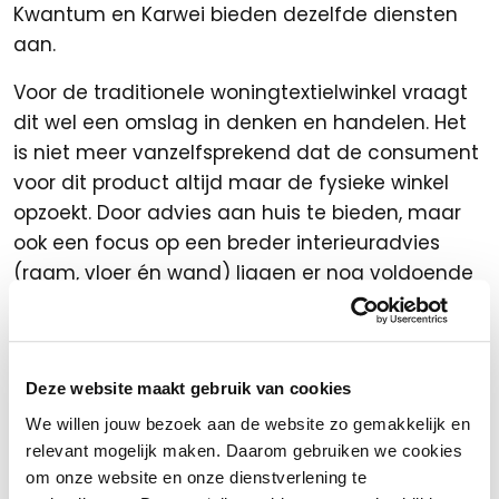
Kwantum en Karwei bieden dezelfde diensten
aan.
Voor de traditionele woningtextielwinkel vraagt
dit wel een omslag in denken en handelen. Het
is niet meer vanzelfsprekend dat de consument
voor dit product altijd maar de fysieke winkel
opzoekt. Door advies aan huis te bieden, maar
ook een focus op een breder interieuradvies
(raam, vloer én wand) liggen er nog voldoende
kansen voor de fysieke retailer. Maar dan
moeten deze wel opgepakt worden!
Meer informatie?
Deze website maakt gebruik van cookies
We willen jouw bezoek aan de website zo gemakkelijk en
Detailinformatie is alleen inzichtelijk voor de
relevant mogelijk maken. Daarom gebruiken we cookies
afnemers van de Woonmonitor. Wil je daar
om onze website en onze dienstverlening te
meer over weten? Kijk dan naar het
INretail