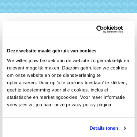
Collectieve voordelen van
inretail
Deze website maakt gebruik van cookies
Door collectief in te kopen kunnen we fikse
We willen jouw bezoek aan de website zo gemakkelijk en
kortingen ​bieden op uiteenlopende
relevant mogelijk maken. Daarom gebruiken we cookies
producten en diensten, zoals
om onze website en onze dienstverlening te
verzekeringen, creditcardtarieven en
optimaliseren. Door op ‘alle cookies toestaan’ te klikken,
telefonie. Dat voordeel kan snel oplopen
geef je toestemming voor alle cookies, inclusief
van honderden tot duizenden euro’s per
statistische en marketingcookies. Voor meer informatie
jaar. De contributie wordt zo al snel
verwijzen wij jou naar onze privacy policy pagina.
terugverdiend. Wij regelen de beste
voorwaarden. Wel zo makkelijk. ​
Details tonen