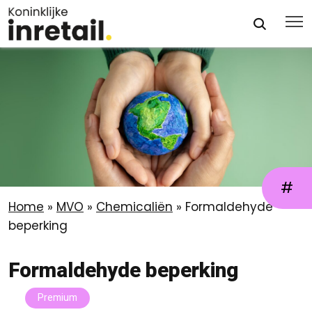
#
Home
»
MVO
»
Chemicaliën
»
Formaldehyde
beperking
Formaldehyde beperking
Premium