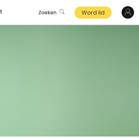
t
Word lid
Zoeken
Log in
n
inkel
s
ekert
demy