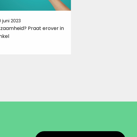
 juni 2023
3 augustus 2023
zaamheid? Praat erover in
Is jouw bedrijf al toega
inkel
voor mensen met ee
beperking?