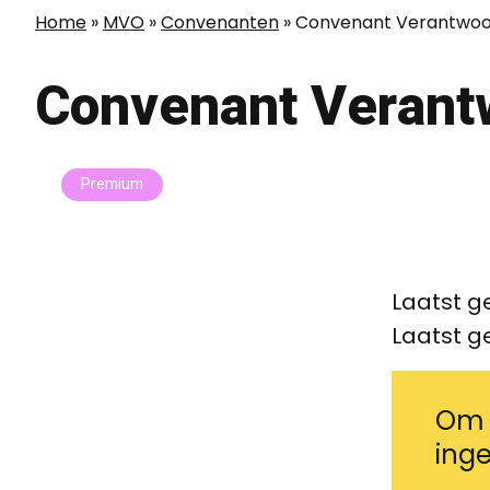
Home
»
MVO
»
Convenanten
»
Convenant Verantwoo
Convenant Verant
Premium
Laatst g
Laatst g
Om d
inge