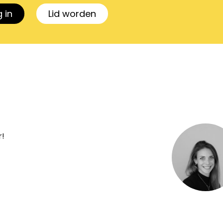
 in
Lid worden
r!