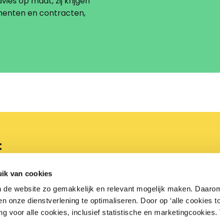
vies op maat, zij krijgen
menten en contracten,
t
3 06 00
Bezoekadres
ik van cookies
Arnhemse Bovenweg 100
n de website zo gemakkelijk en relevant mogelijk maken. Daaro
retail.nl
3708 AG Zeist
 onze dienstverlening te optimaliseren. Door op ‘alle cookies to
ng voor alle cookies, inclusief statistische en marketingcookies