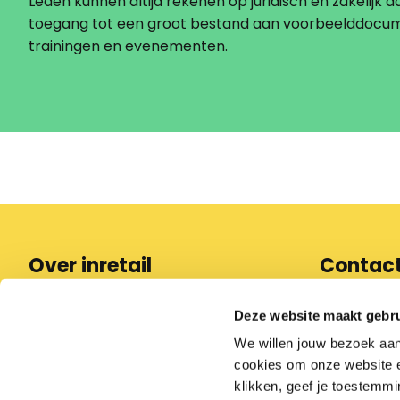
Leden kunnen altijd rekenen op juridisch en zakelijk ad
toegang tot een groot bestand aan voorbeelddocu
trainingen en evenementen.
Over inretail
Contac
Wat we doen
088 97
Deze website maakt gebru
Pers
We willen jouw bezoek aa
info@in
Partner worden
cookies om onze website en
Werken bij inretail
klikken, geef je toestemmi