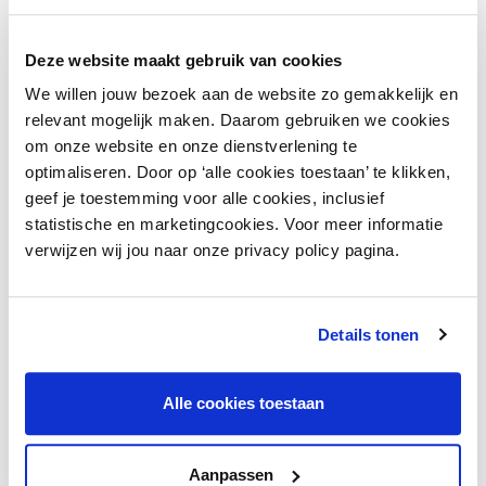
en goed bereikbare stad. Er wordt steeds vaker
voorrang gegeven aan schone manieren van
Deze website maakt gebruik van cookies
vervoer, met meer aandacht voor voetgangers
We willen jouw bezoek aan de website zo gemakkelijk en
en fietsers.
relevant mogelijk maken. Daarom gebruiken we cookies
om onze website en onze dienstverlening te
Meer informatie
optimaliseren. Door op ‘alle cookies toestaan’ te klikken,
geef je toestemming voor alle cookies, inclusief
Lees meer over mobiliteit, bereikbaarheid
statistische en marketingcookies. Voor meer informatie
en parkeren
verwijzen wij jou naar onze privacy policy pagina.
Advies nodig?
Details tonen
Voor vragen over mobiliteit of parkeren kun je
Alle cookies toestaan
terecht bij onze adviseurs!
Aanpassen
Contacteer de adviseur