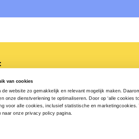
t
3 06 00
Bezoekadres
ik van cookies
Arnhemse Bovenweg 100
n de website zo gemakkelijk en relevant mogelijk maken. Daaro
retail.nl
3708 AG Zeist
 onze dienstverlening te optimaliseren. Door op ‘alle cookies to
ng voor alle cookies, inclusief statistische en marketingcookies
Openingstijden
u naar onze privacy policy pagina.
Maandag t/m vrijdag van
08:30-17:00 uur