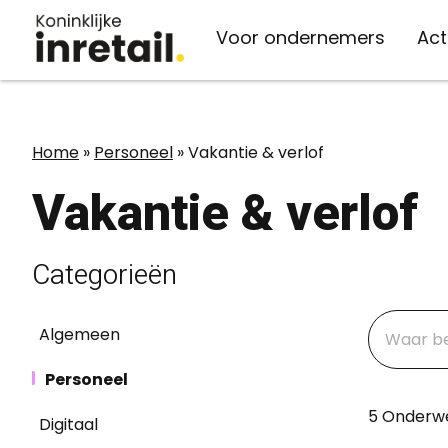
Voor ondernemers
Act
Organisatie
Kennis
Actueel
Vaste lasten
Home
»
Personeel
»
Vakantie & verlof
Over inretail
inretail verzekert
Kennisbank
Nieuws
Vakantie & verlof
Belangenbehartiging
Energie
Advies
Evenementen
Medewerkers
Telecom
Persberichten
Categorieën
Belangenbehartiging
Bestuur & ledenraad
Afvalverwerking
Inspiratie
Algemeen
Werken bij inretail
Midden-Oosten
Personeel
5 Onderw
Digitaal