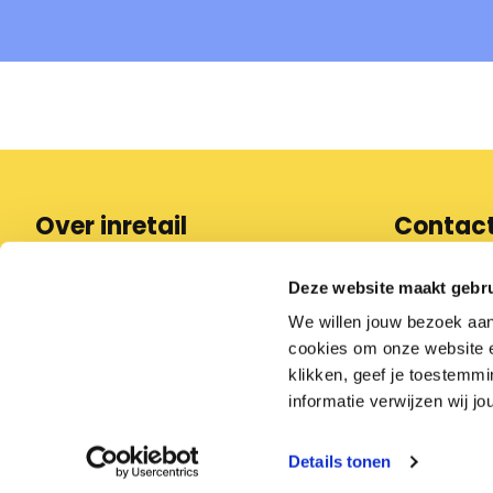
Over inretail
Contac
088 97
Deze website maakt gebru
We willen jouw bezoek aa
info@in
cookies om onze website en
klikken, geef je toestemmi
informatie verwijzen wij jo
Details tonen