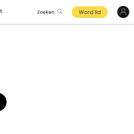
t
Word lid
Zoeken
Log in
n
inkel
s
ekert
demy