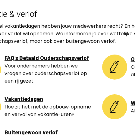
ie & verlof
l vakantiedagen hebben jouw medewerkers recht? En hoe 
r verlof wil opnemen. We informeren je over wettelijke v
chapsverlof
, maar ook over buitengewoon verlof.
FAQ’s Betaald Ouderschapsverlof
O
Voor ondernemers hebben we
O
vragen over ouderschapsverlof op
a
een rij gezet.
Vakantiedagen
W
Hoe zit het met de opbouw, opname
A
en verval van vakantie-uren?
Buitengewoon verlof