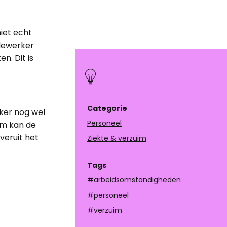
iet echt
edewerker
n. Dit is
Categorie
rker nog wel
Personeel
im kan de
veruit het
Ziekte & verzuim
Tags
#arbeidsomstandigheden
#personeel
#verzuim