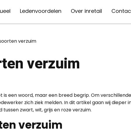
ueel
Ledenvoordelen
Over inretail
Contac
Contact
Jouw branche
Thema's
Overig
Campagnes
Volg ons
Platforme
 soorten verzuim
Personeel en opleiding
Facebook
DNWS
MVO
In en om de winkel
088 973 06 00
Mode
MVO: weet jij wat je
rten verzuim
meegeeft?
Onderzoek
Twitter
Werk in de W
Arbeidsmarkt
Digitaal en online
info@inretail.nl
Wonen
Energie besparen,
Duurzaamheid
LinkedIn
Retail Insider
Data
Advies
Persvragen
Schoenen
natuurlijk!
Financiën
Instagram
CBW-erkend
Businessmodel
Veiligheid
Sport
Bespaar op je vaste
et is een woord, maar een breed begrip. Om verschillend
lasten
YouTube
inretail verz
Tuin
ewerker zich ziek melden. In dit artikel gaan wij dieper i
 tussen zwart, wit, grijs en roze verzuim.
inretail aca
Starter
ten verzuim