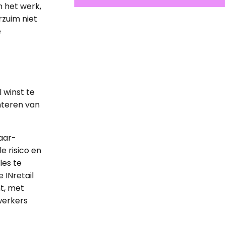
n het werk,
erzuim niet
e
 winst te
nteren van
aar-
e risico en
les te
 INretail
t, met
werkers