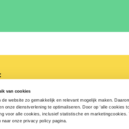
t
3 06 00
Bezoekadres
ik van cookies
Arnhemse Bovenweg 100
n de website zo gemakkelijk en relevant mogelijk maken. Daaro
retail.nl
3708 AG Zeist
 onze dienstverlening te optimaliseren. Door op ‘alle cookies to
ng voor alle cookies, inclusief statistische en marketingcookies
Openingstijden
u naar onze privacy policy pagina.
Maandag t/m vrijdag van