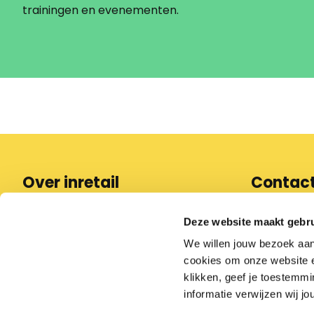
trainingen en evenementen.
Over inretail
Contac
Wat we doen
088 97
Deze website maakt gebru
Pers
We willen jouw bezoek aa
info@in
Partner worden
cookies om onze website en
Werken bij inretail
klikken, geef je toestemmi
Contact
informatie verwijzen wij jo