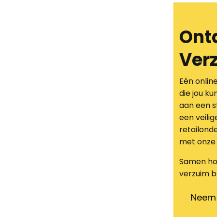
Ontd
Ver
Eén onlin
die jou k
aan een s
een veili
retailond
met onze 
Samen ho
verzuim b
Neem 