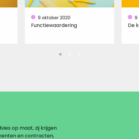
9 oktober 2020
9
Functiewaardering
De k
vies op maat, zij krijgen
menten en contracten,