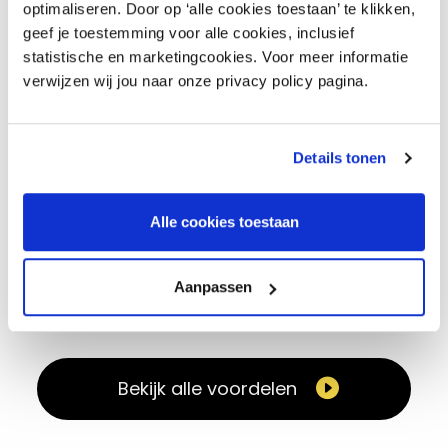
optimaliseren. Door op ‘alle cookies toestaan’ te klikken,
Collectieve voordelen van
geef je toestemming voor alle cookies, inclusief
inretail
statistische en marketingcookies. Voor meer informatie
verwijzen wij jou naar onze privacy policy pagina.
Door collectief in te kopen kunnen we fikse
kortingen ​bieden op uiteenlopende
producten en diensten, zoals
Details tonen
verzekeringen, creditcardtarieven en
telefonie. Dat voordeel kan snel oplopen
Alle cookies toestaan
van honderden tot duizenden euro’s per
jaar. De contributie wordt zo al snel
Aanpassen
terugverdiend. Wij regelen de beste
voorwaarden. Wel zo makkelijk. ​
Bekijk alle voordelen